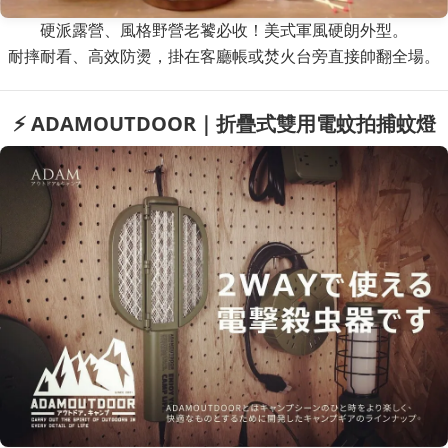
硬派露營、風格野營老饕必收！美式軍風硬朗外型。
耐摔耐看、高效防燙，掛在客廳帳或焚火台旁直接帥翻全場。
⚡ ADAMOUTDOOR｜折疊式雙用電蚊拍捕蚊燈