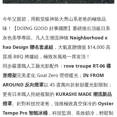
今年父親節，用殿堂級神裝大秀山系老爸的極致品
味！【DOING GOOD 好事國際】重磅推出頂級日系
灰色美學專區。凡入主潮流神物
Neighborhood x
hxo Design 聯名套桌組
，大氣直贈價值 $14,000 高
質感 BBQ 烤爐組，極致灰風格一席攻頂！
同步嚴選職人工藝光影配件：
rove troupe RT-06 碟
形燈架
完美柔化 Goal Zero 營燈暖光；
IN FROM
AROUND 反向燈罩
以 45 度萬向折射顛覆光影限制；
更有日本職人拒絕複製的
KURASHI MADE 潮流新品
燈罩
。針對科技控老爸，強推極效真空保冷的
Oyster
Tempo Pro 智能冰桶
，科技監測、長效鎖冷，輕鬆制