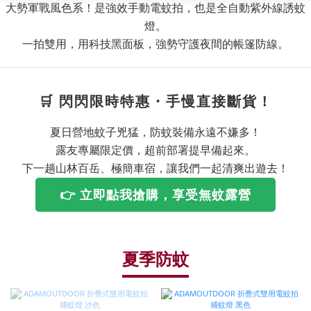
大勢軍戰風色系！是強效手動電蚊拍，也是全自動紫外線誘蚊
燈。
一拍雙用，用科技黑面板，強勢守護夜間的帳篷防線。
🛒 閃閃限時特惠・手慢直接斷貨！
夏日營地蚊子兇猛，防蚊裝備永遠不嫌多！
露友專屬限定價，超前部署提早備起來。
下一趟山林百岳、極簡車宿，讓我們一起清爽出遊去！
👉 立即點我搶購，享受無蚊露營
夏季防蚊