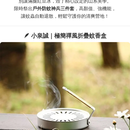
別讓滿腿紅豆冰，毀了精心設定的山系美學。
限時祭出
戶外防蚊神兵三件套
，高顏值、強機能，
讓蚊蟲自動退散，輕鬆守護你的清爽營地！
🪶 小泉誠｜極簡禪風折疊蚊香盒