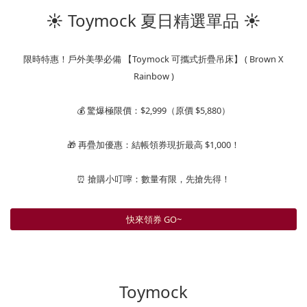
☀️ Toymock 夏日精選單品 ☀️
限時特惠！戶外美學必備 【Toymock 可攜式折疊吊床】 ( Brown X
Rainbow )
💰 驚爆極限價：$2,999（原價 $5,880）
🎁 再疊加優惠：結帳領券現折最高 $1,000！
⏰ 搶購小叮嚀：數量有限，先搶先得！
快來領券 GO~
Toymock