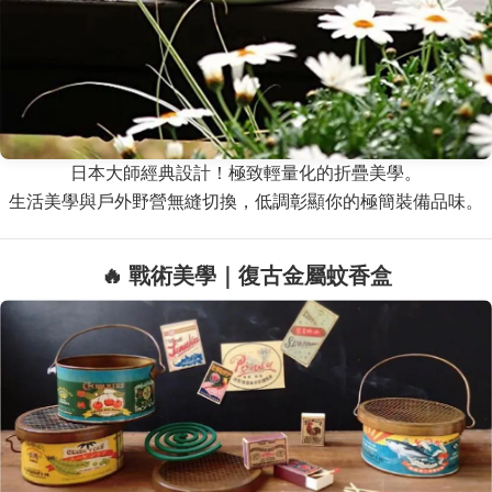
日本大師經典設計！極致輕量化的折疊美學。
生活美學與戶外野營無縫切換，低調彰顯你的極簡裝備品味。
🔥 戰術美學｜復古金屬蚊香盒