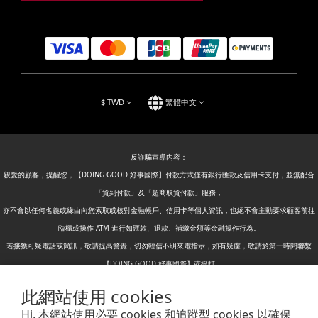
$
TWD
繁體中文
反詐騙宣導內容：
親愛的顧客，提醒您，【DOING GOOD 好事國際】付款方式僅有銀行匯款及信用卡支付，並無配合
「貨到付款」及「超商取貨付款」服務，
亦不會以任何名義或緣由向您索取或核對金融帳戶、信用卡等個人資訊，也絕不會主動要求顧客前往
臨櫃或操作 ATM 進行如匯款、退款、補繳金額等金融操作行為。
若接獲可疑電話或簡訊，敬請提高警覺，切勿輕信不明來電指示，如有疑慮，敬請於第一時間聯繫
【DOING GOOD 好事國際】或撥打
警政署反詐騙專線：165
此網站使用 cookies
警政署165全民防騙網：
https://www.165.gov.tw/
進行查證及檢舉，懇請您切勿上當。
Hi, 本網站使用必要 cookies 和追蹤型 cookies 以確保