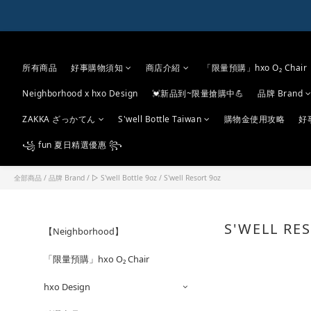
所有商品
好事購物須知
商店介紹
「限量預購」hxo O₂ Chair
Neighborhood x hxo Design
💓新品到~限量搶購中💪
品牌 Brand
ZAKKA ざっかてん
S'well Bottle Taiwan
購物金使用攻略
好
꧁ fun 夏日精選優惠 ꧂
全部商品
/
品牌 Brand
/
▷ S'well Bottle 9oz
/
S'well Resort 9oz
S'WELL RE
【Neighborhood】
「限量預購」hxo O₂ Chair
hxo Design