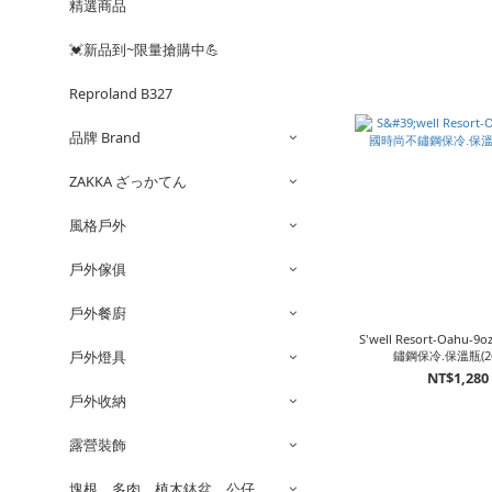
精選商品
💓新品到~限量搶購中💪
Reproland B327
品牌 Brand
ZAKKA ざっかてん
風格戶外
戶外傢俱
戶外餐廚
S'well Resort-Oahu
戶外燈具
鏽鋼保冷.保溫瓶(26
NT$1,280
戶外收納
露營裝飾
塊根。多肉。植木鉢盆。公仔