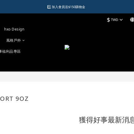
1️⃣ 加入會員送$150購物金  
1️⃣ 加入會員送$150購物金  
$
TWD
2️⃣ 購物滿千元再送升等購物金  
hxo Design
加入LINE好友領優惠券
風格戶外
1️⃣ 加入會員送$150購物金  
事福利品專區
SORT 9OZ
2 件商品
獲得好事最新消息