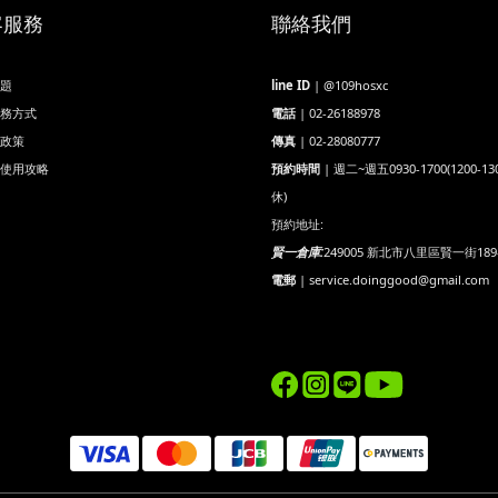
客服務
聯絡我們
題
line ID
| @109hosxc
務方式
電話
| 02-26188978
政策
傳真
| 02-28080777
使用攻略
預約時間
| 週二~週五0930-1700(1200-13
休)
預約地址:
賢一倉庫:
249005 新北市八里區賢一街189
電郵
| service.doinggood@gmail.com