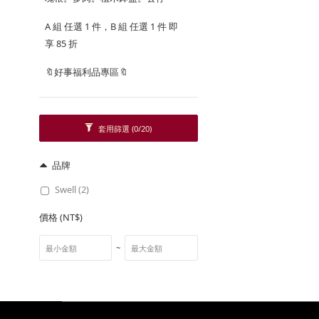
A 組 任選 1 件，B 組 任選 1 件 即
享 85 折
🔖好事福利品專區🔖
套用篩選
(0/20)
品牌
Swell (2)
價格 (NT$)
~