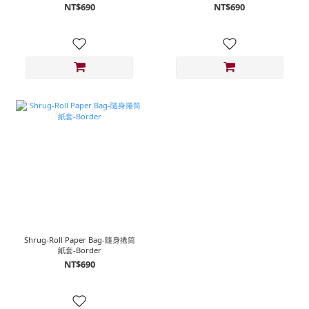
NT$690
NT$690
Shrug-Roll Paper Bag-隨身捲筒
紙套-Border
NT$690