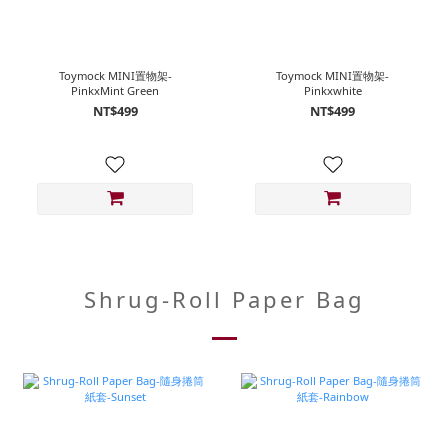
Toymock MINI置物架-
Toymock MINI置物架-
PinkxMint Green
Pinkxwhite
NT$499
NT$499
Shrug-Roll Paper Bag