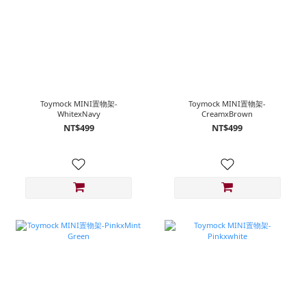
Toymock MINI置物架-
Toymock MINI置物架-
WhitexNavy
CreamxBrown
NT$499
NT$499