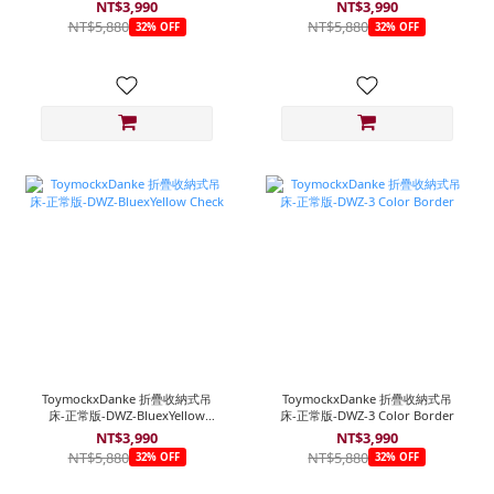
NT$3,990
NT$3,990
NT$5,880
NT$5,880
32% OFF
32% OFF
ToymockxDanke 折疊收納式吊
ToymockxDanke 折疊收納式吊
床-正常版-DWZ-BluexYellow
床-正常版-DWZ-3 Color Border
Check
NT$3,990
NT$3,990
NT$5,880
NT$5,880
32% OFF
32% OFF