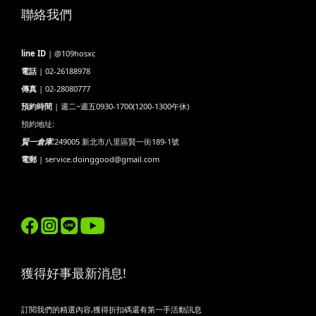
聯絡我們
line ID
| @109hosxc
電話
| 02-26188978
傳真
| 02-28080777
預約時間
| 週二~週五0930-1700(1200-1300午休)
預約地址:
賢一倉庫:
249005 新北市八里區賢一街189-1號
電郵
| service.doinggood@gmail.com
獲得好事最新消息!
訂閱我們的精選內容,獲得折扣碼還有第一手活動訊息