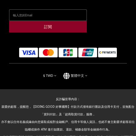
訂閱
$
TWD
繁體中文
反詐騙宣導內容：
親愛的顧客，提醒您，【DOING GOOD 好事國際】付款方式僅有銀行匯款及信用卡支付，並無配合
「貨到付款」及「超商取貨付款」服務，
亦不會以任何名義或緣由向您索取或核對金融帳戶、信用卡等個人資訊，也絕不會主動要求顧客前往
臨櫃或操作 ATM 進行如匯款、退款、補繳金額等金融操作行為。