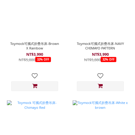
Toymock可攜式折疊吊床-Brown
Toymock可攜式折疊吊床-NAVY
X Rainbow
CHIMAYO PATTERN
NT$3,990
NT$3,990
NT$5,880
NT$5,880
32% OFF
32% OFF