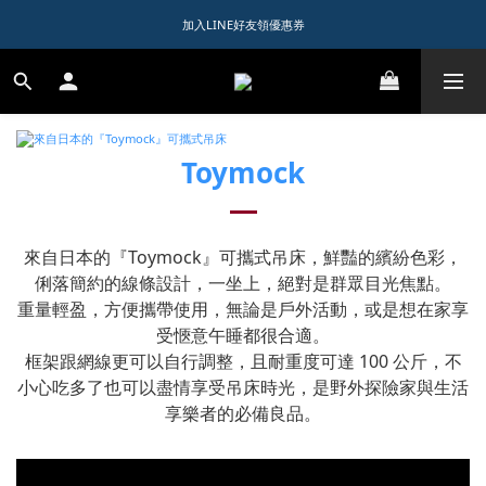
1️⃣ 加入會員送$150購物金  
加入LINE好友領優惠券
1️⃣ 加入會員送$150購物金  
Toymock
來自日本的『Toymock』可攜式吊床，鮮豔的繽紛色彩，
俐落簡約的線條設計，一坐上，絕對是群眾目光焦點。
重量輕盈，方便攜帶使用，無論是戶外活動，或是想在家享
受愜意午睡都很合適。
框架跟網線更可以自行調整，且耐重度可達 100 公斤，不
小心吃多了也可以盡情享受吊床時光，是野外探險家與生活
享樂者的必備良品。