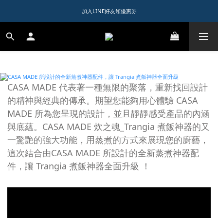
1️⃣ 加入會員送$150購物金  
加入LINE好友領優惠券
1️⃣ 加入會員送$150購物金  
CASA MADE 代表著一種無限的聚落，重新找回設計
的精神與經典的傳承。期望您能夠用心體驗 CASA
MADE 所為您呈現的設計，並且靜靜感受產品的內涵
與底蘊。CASA MADE 炊之魂_Trangia 煮飯神器的又
一驚艷的強大功能，用蒸煮的方式來展現您的廚藝，
這次結合由CASA MADE 所設計的全新蒸煮神器配
件，讓 Trangia 煮飯神器全面升級 ！