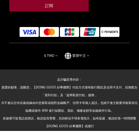
訂閱
$
TWD
繁體中文
反詐騙宣導內容：
親愛的顧客，提醒您，【DOING GOOD 好事國際】付款方式僅有銀行匯款及信用卡支付，並無配合
「貨到付款」及「超商取貨付款」服務，
亦不會以任何名義或緣由向您索取或核對金融帳戶、信用卡等個人資訊，也絕不會主動要求顧客前往
臨櫃或操作 ATM 進行如匯款、退款、補繳金額等金融操作行為。
若接獲可疑電話或簡訊，敬請提高警覺，切勿輕信不明來電指示，如有疑慮，敬請於第一時間聯繫
【DOING GOOD 好事國際】或撥打
警政署反詐騙專線：165