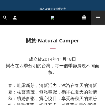
1️⃣ 加入會員送$150購物金  
加入LINE好友領優惠券
1️⃣ 加入會員送$150購物金  
Natural Camper
關於
2014
11
18
成立於
年
月
日
欒樹在四季分明的台灣，每一個季節展現不同面
貌。
春：吐露新芽，清新活力，沐浴在春天的清新
夏：枝繁葉茂，無私奉獻，徜徉在夏天的熱情
秋：繽紛多彩，賞心悅目，享受著秋天的繽紛