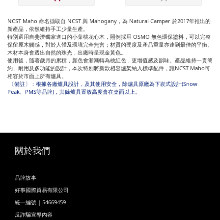
NCST Maho
命名擷取自
NCST
與
Mahogany
，為
Natural Camper
於
2017
年推出的
新產品，依然維持手工少量生產。
特別選用自斐濟獨家進口的小葉桃花心木，照例採用
OSMO
無色環保塗料，可以完整
保留原木觸感，對於人體及環境完全無害；材質的硬度及產品重量亦達到最佳的平衡。
木材本身會透出自然的珠光，出廠時呈現金黃色。
使用後，隨著歲月的累積，顏色會漸漸轉為桃紅色，更增值感及韻味。產品維持一貫簡
約、耐用及多功能的設計，本次特別將新款相容爐架納入標準配件，讓
NCST Maho
可
相容於市面上所有爐具。
〔備註〕：根據各廠爐具設計，及其使用安全，除爐具原廠為下崁式設計
(Snow
Peak
、
PMS
等品牌
)
，其餘爐具置放高度會在桌面以上。
關於我們
品牌故事
好事國際貿易有限公司
統一編號 | 54669459
反詐騙宣導內容