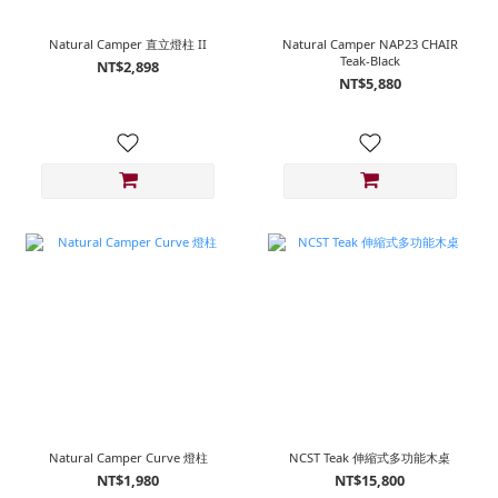
Natural Camper 直立燈柱 II
Natural Camper NAP23 CHAIR
Teak-Black
NT$2,898
NT$5,880
Natural Camper Curve 燈柱
NCST Teak 伸縮式多功能木桌
NT$1,980
NT$15,800