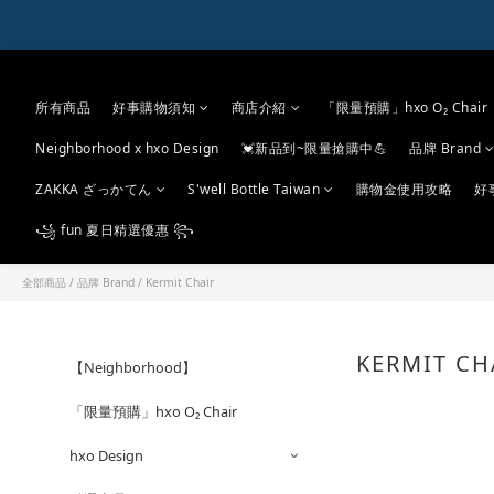
所有商品
好事購物須知
商店介紹
「限量預購」hxo O₂ Chair
Neighborhood x hxo Design
💓新品到~限量搶購中💪
品牌 Brand
ZAKKA ざっかてん
S'well Bottle Taiwan
購物金使用攻略
好
꧁ fun 夏日精選優惠 ꧂
全部商品
/
品牌 Brand
/
Kermit Chair
KERMIT C
【Neighborhood】
「限量預購」hxo O₂ Chair
hxo Design