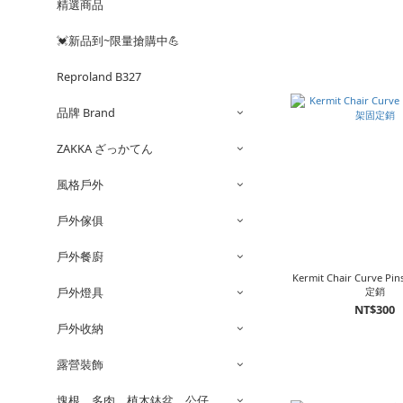
精選商品
💓新品到~限量搶購中💪
Reproland B327
品牌 Brand
ZAKKA ざっかてん
風格戶外
戶外傢俱
戶外餐廚
Kermit Chair Curve 
戶外燈具
定銷
NT$300
戶外收納
露營裝飾
塊根。多肉。植木鉢盆。公仔