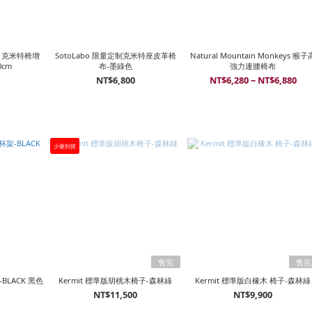
02 克米特椅增
SotoLabo 限量定制克米特座皮革椅
Natural Mountain Monkeys 猴子高
cm
布-墨綠色
強力連腰椅布
NT$6,800
NT$6,280 ~ NT$6,880
少量到貨
售完
售完
架-BLACK 黑色
Kermit 標準版胡桃木椅子-森林綠
Kermit 標準版白橡木 椅子-森林綠
NT$11,500
NT$9,900