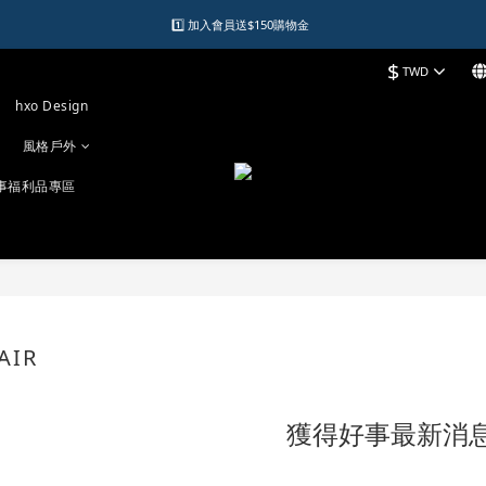
1️⃣ 加入會員送$150購物金  
1️⃣ 加入會員送$150購物金  
$
TWD
2️⃣ 購物滿千元再送升等購物金  
hxo Design
加入LINE好友領優惠券
風格戶外
1️⃣ 加入會員送$150購物金  
事福利品專區
HAIR
40 件商品
獲得好事最新消息