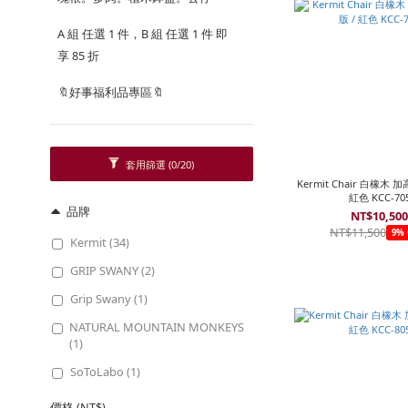
A 組 任選 1 件，B 組 任選 1 件 即
享 85 折
🔖好事福利品專區🔖
套用篩選
(0/20)
Kermit Chair 白橡木 
紅色 KCC-70
品牌
NT$10,50
NT$11,500
9% 
Kermit (34)
GRIP SWANY (2)
Grip Swany (1)
NATURAL MOUNTAIN MONKEYS
(1)
SoToLabo (1)
價格 (NT$)