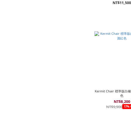
NT$11,50
Kermit Chair 標準版
色
NT$8,200
NT$9,900
17% 