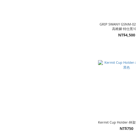
GRIP SWANY GSNM-
高椅腳 特仕黑10
NT$4,500
Kermit Cup Holder-杯
NT$750