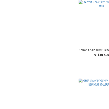
Kermit Chair 寬版白
NT$10,50