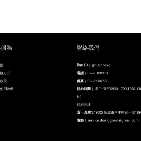
客服務
聯絡我們
題
line ID
| @109hosxc
務方式
電話
| 02-26188978
政策
傳真
| 02-28080777
使用攻略
預約時間
| 週二~週五0930-1700(1200-13
休)
預約地址:
賢一倉庫:
249005 新北市八里區賢一街189
電郵
| service.doinggood@gmail.com