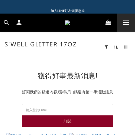
1️⃣ 加入會員送$150購物金  
加入LINE好友領優惠券
1️⃣ 加入會員送$150購物金  
S'WELL GLITTER 17OZ
6
products
Apply
Filter
(0/20)
獲得好事最新消息!
Brand
Swell
(6)
訂閱我們的精選內容,獲得折扣碼還有第一手活動訊息
Price
Range
(NT$)
訂閱
~