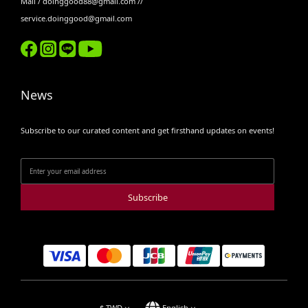
Mail / doinggood88@gmail.com //
service.doinggood@gmail.com
News
Subscribe to our curated content and get firsthand updates on events!
Subscribe
$
TWD
English