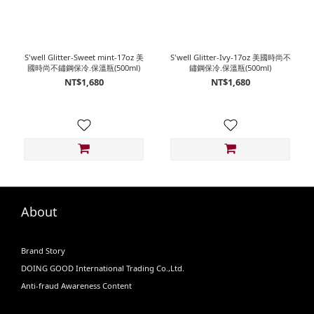
S'well Glitter-Sweet mint-17oz 美
S'well Glitter-Ivy-17oz 美國時尚不
國時尚不鏽鋼保冷.保溫瓶(500ml)
鏽鋼保冷.保溫瓶(500ml)
NT$1,680
NT$1,680
About
Brand Story
DOING GOOD International Trading Co.,Ltd.
Anti-fraud Awareness Content