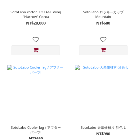
SotoLabo cotton KOKAGE wing
SotoLabo ロッキーカップ
"Narrow” Cocoa
Mountain
NT$28,000
NT$680
SotoLabo Cooler Jag / アフター
SotoLabo-天幕修補片-沙色-L
パーツⅠ
NT$980
NT$650