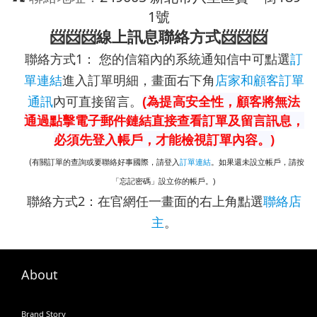
1號
📨📨📨線上訊息聯絡方式📨📨📨
聯絡方式1： 您的信箱內的系統通知信中可點選
訂
單連結
進入訂單明細，畫面右下角
店家和顧客訂單
通訊
內可直接留言。
安全性，顧客將無法
(為提高
通過點擊電子郵件鏈結直接查看訂單及留言訊息，
必須先登入帳戶
，才能
檢視訂單內容。)
(
訂單連結
有關訂單的查詢或要聯絡好事國際，請登入
。
如果還未設立帳戶，請按
「忘記密碼」設立你的帳戶。)
聯絡方式2：在官網任一畫面的右上角點選
聯絡店
主
。
About
Brand Story