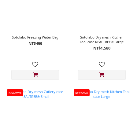
Sotolabo Freezing Water Bag
Sotolabo Dry mesh Kitchen
Tool case REALTREE® Large
NT$499
NT$1,580
New Arrival
New Arrival