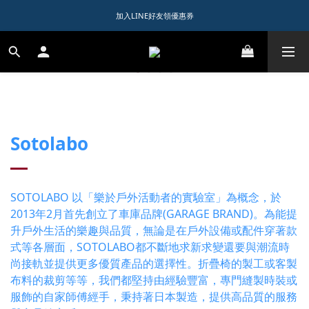
1️⃣ 加入會員送$150購物金  
加入LINE好友領優惠券
1️⃣ 加入會員送$150購物金  
Sotolabo
SOTOLABO 以「樂於戶外活動者的實驗室」為概念，於
2013年2月首先創立了車庫品牌(GARAGE BRAND)。為能提
升戶外生活的樂趣與品質，無論是在戶外設備或配件穿著款
式等各層面，SOTOLABO都不斷地求新求變還要與潮流時
尚接軌並提供更多優質產品的選擇性。折疊椅的製工或客製
布料的裁剪等等，我們都堅持由經驗豐富，專門縫製時裝或
服飾的自家師傅經手，秉持著日本製造，提供高品質的服務