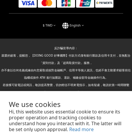
$
TWD
English
反詐騙宣導內容：
親愛的顧客，提醒您，【DOING GOOD 好事國際】付款方式僅有銀行匯款及信用卡支付，並無配合
「貨到付款」及「超商取貨付款」服務，
亦不會以任何名義或緣由向您索取或核對金融帳戶、信用卡等個人資訊，也絕不會主動要求顧客前往
臨櫃或操作 ATM 進行如匯款、退款、補繳金額等金融操作行為。
若接獲可疑電話或簡訊，敬請提高警覺，切勿輕信不明來電指示，如有疑慮，敬請於第一時間聯繫
【DOING GOOD 好事國際】或撥打
警政署反詐騙專線：165
We use cookies
警政署165全民防騙網：
https://www.165.gov.tw/
進行查證及檢舉，懇請您切勿上當。
Hi, this website uses essential cookie to ensure its
proper operation and tracking cookies to
understand how you interact with it. The latter will
DOING GOOD International Trading Co.,Ltd.| No. 16, Dingliao 2nd St., Bali Dist., New Taipei City
be set only upon approval.
Read more