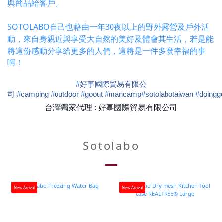
與商品給客戶。
SOTOLABO自己也藉由一年30夜以上的野外露營及戶外活
動，來自身親近與享受大自然的美好及體會其生活，若是能
將這份感動分享給更多的人們，這將是一件多麼幸福的事
啊！
#‎
好事國際貿易有限公
司
#‎
camping
#‎
outdoor
#‎
goout
#‎
mancamp
#‎
sotolabotaiwan
#‎
doingg
台灣獨家代理 : 好事國際貿易有限公司
Sotolabo
New Arrival
New Arrival