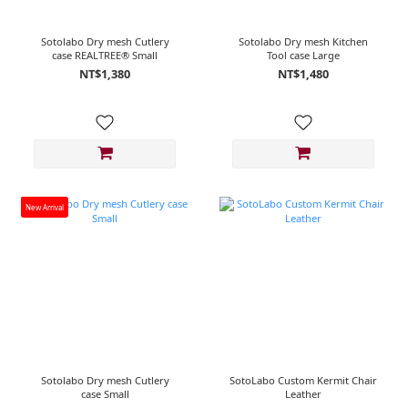
Sotolabo Dry mesh Cutlery
Sotolabo Dry mesh Kitchen
case REALTREE® Small
Tool case Large
NT$1,380
NT$1,480
New Arrival
Sotolabo Dry mesh Cutlery
SotoLabo Custom Kermit Chair
case Small
Leather