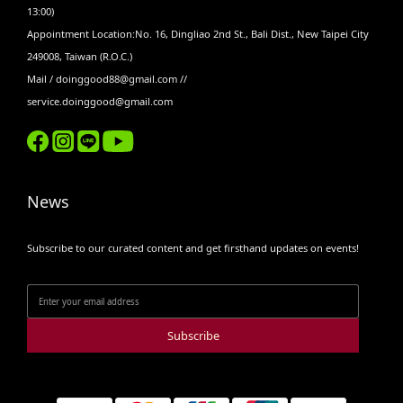
13:00)
Appointment Location:No. 16, Dingliao 2nd St., Bali Dist., New Taipei City
249008, Taiwan (R.O.C.)
Mail / doinggood88@gmail.com //
service.doinggood@gmail.com
News
Subscribe to our curated content and get firsthand updates on events!
Subscribe