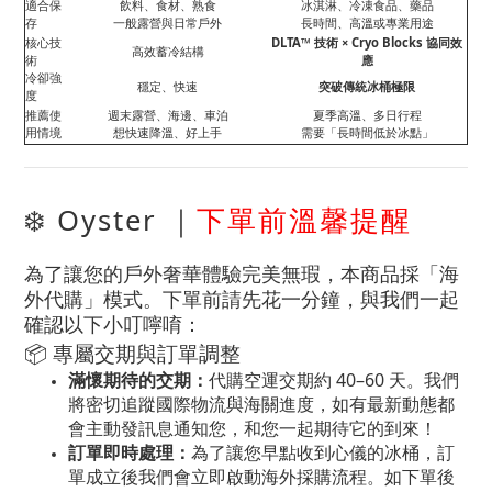
適合保
飲料、食材、熟食
冰淇淋、冷凍食品、藥品
存
一般露營與日常戶外
長時間、高溫或專業用途
核心技
DLTA™ 技術 × Cryo Blocks 協同效
高效蓄冷結構
術
應
冷卻強
穩定、快速
突破傳統冰桶極限
度
推薦使
週末露營、海邊、車泊
夏季高溫、多日行程
用情境
想快速降溫、好上手
需要「長時間低於冰點」
❄️ Oyster ｜
下單前溫馨提醒
為了讓您的戶外奢華體驗完美無瑕，本商品採「海
外代購」模式。下單前請先花一分鐘，與我們一起
確認以下小叮嚀唷：
📦 專屬交期與訂單調整
滿懷期待的交期：
代購空運交期約 40–60 天。我們
將密切追蹤國際物流與海關進度，如有最新動態都
會主動發訊息通知您，和您一起期待它的到來！
訂單即時處理：
為了讓您早點收到心儀的冰桶，訂
單成立後我們會立即啟動海外採購流程。如下單後