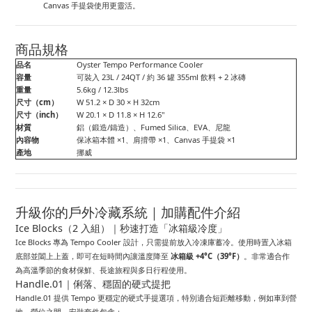
Canvas 手提袋使用更靈活。
商品規格
品名
Oyster Tempo Performance Cooler
容量
可裝入 23L / 24QT / 約 36 罐 355ml 飲料 + 2 冰磚
重量
5.6kg / 12.3lbs
尺寸（cm）
W 51.2 × D 30 × H 32cm
尺寸（inch）
W 20.1 × D 11.8 × H 12.6"
材質
鋁（鍛造/鑄造）、Fumed Silica、EVA、尼龍
內容物
保冰箱本體 ×1、肩揹帶 ×1、Canvas 手提袋 ×1
產地
挪威
升級你的戶外冷藏系統｜加購配件介紹
Ice Blocks（2 入組）｜秒速打造「冰箱級冷度」
Ice Blocks 專為 Tempo Cooler 設計，只需提前放入冷凍庫蓄冷。使用時置入冰箱
底部並闔上上蓋，即可在短時間內讓溫度降至
冰箱級 +4°C（39°F）
。非常適合作
為高溫季節的食材保鮮、長途旅程與多日行程使用。
Handle.01｜俐落、穩固的硬式提把
Handle.01 提供 Tempo 更穩定的硬式手提選項，特別適合短距離移動，例如車到營
地、營位之間。安裝套件包含：