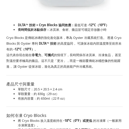
DLTA™ 技術 × Cryo Blocks 協同效應：
最低可達
-12°C（10°F）
長時間低於冰點保存：
冰淇淋、食材、藥品皆可穩定存放數小時
Cryo Blocks 是傳統冰磚的強化進化版本，專為 Oyster 冷藏系統打造。 透過 Cryo
Blocks 與 Oyster 專利
DLTA™ 技術
的高度協同， 可讓保冰箱內部溫度降至前所未
有的
-12°C（10°F）
。
這代表你現在能在
非電力、可攜式
的情境下，長時間保存冰淇淋、冷凍食品， 甚至
對溫控要求極高的藥品。這不只是「更冷」，而是一種顛覆傳統冰桶想像的性能躍
進， 讓 Oyster 從保冰箱，進化為真正的高效能戶外冷藏系統。
產品尺寸與重量
單顆尺寸：20.5 × 20.5 × 2.4 cm
單顆重量：約 830g（29 oz）
有效內容量：約 650ml（22 fl oz）
如何冷凍 Cryo Blocks
將 Cryo Blocks 放入溫度維持在
-18°C（0°F）或更低
的冷凍庫（一般家用
冷凍庫溫度）。