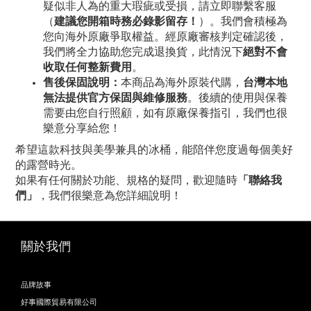
疑似非人為的重大瑕疵或受損，請立即聯繫客服
（
建議您開箱時務必錄影留存！
）。我們會積極為
您向海外原廠爭取權益。經原廠審核判定確認後，
我們將全力協助您完成退換貨，此情況下
絕對不會
收取任何整新費用
。
售後保固說明：
本商品為海外原裝代購，
台灣本地
無法提供官方保固與維修服務
。後續的使用與保養
需要由您自行照顧，如有原廠保養指引，我們也很
樂意分享給您！
希望這款科技與美學兼具的冰桶，能陪伴您度過每個美好
的露營時光。
如果有任何關於功能、規格的疑問，歡迎隨時
「聯絡我
們」
，我們很樂意為您詳細說明！
關於我們
品牌故事
好事國際貿易有限公司