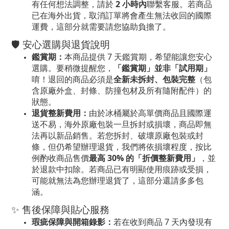
有任何想法調整，請於
2 小時內
聯繫客服。若商品
已在海外出貨，取消訂單將會產生無法收回的國際
運費，這部分就需要請您協助負擔了。
🛡️ 安心選購與退貨說明
鑑賞期：
本商品提供 7 天鑑賞期，希望能讓您安心
選購。要稍微提醒您，
「鑑賞期」並非「試用期」
唷！退回的商品必須是
全新未拆封、包裝完整
（包
含原廠外盒、封條、防撞包材及所有隨附配件）的
狀態。
退貨整新費用：
由於冰桶屬於高單價商品且國際運
送不易，海外原廠包裝一旦拆封或損壞，商品即無
法再以新品銷售。若您拆封、破壞原廠包裝或封
條，但仍希望辦理退貨，我們將依損壞程度，按比
例酌收商品售價
最高 30% 的「折價整新費用」
，並
於退款中扣除。若商品已有明顯使用痕跡或受損，
可能就無法為您辦理退貨了，這部分還請多多包
涵。
✨ 售後保障與貼心服務
瑕疵保障與開箱錄影：
若在收到商品 7 天內發現有