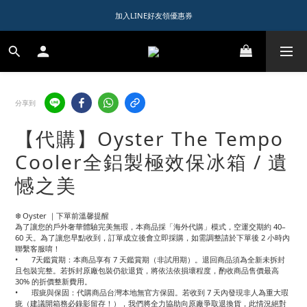
1️⃣ 加入會員送$150購物金  
加入LINE好友領優惠券
1️⃣ 加入會員送$150購物金  
分享到
【代購】Oyster The Tempo
Cooler全鋁製極效保冰箱 / 遺
憾之美
❄️ Oyster ｜下單前溫馨提醒
為了讓您的戶外奢華體驗完美無瑕，本商品採「海外代購」模式，空運交期約 40–
60 天。為了讓您早點收到，訂單成立後會立即採購，如需調整請於下單後 2 小時內
聯繫客服唷！
•	7天鑑賞期：本商品享有 7 天鑑賞期（非試用期）。退回商品須為全新未拆封
且包裝完整。若拆封原廠包裝仍欲退貨，將依法依損壞程度，酌收商品售價最高 
30% 的折價整新費用。
•	瑕疵與保固：代購商品台灣本地無官方保固。若收到 7 天內發現非人為重大瑕
疵（建議開箱務必錄影留存！），我們將全力協助向原廠爭取退換貨，此情況絕對