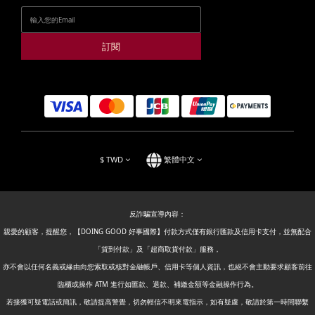
訂閱
$
TWD
繁體中文
反詐騙宣導內容：
親愛的顧客，提醒您，【DOING GOOD 好事國際】付款方式僅有銀行匯款及信用卡支付，並無配合
「貨到付款」及「超商取貨付款」服務，
亦不會以任何名義或緣由向您索取或核對金融帳戶、信用卡等個人資訊，也絕不會主動要求顧客前往
臨櫃或操作 ATM 進行如匯款、退款、補繳金額等金融操作行為。
若接獲可疑電話或簡訊，敬請提高警覺，切勿輕信不明來電指示，如有疑慮，敬請於第一時間聯繫