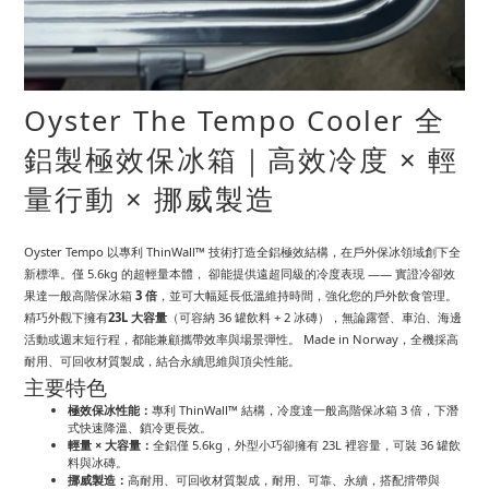
Oyster The Tempo Cooler 全
鋁製極效保冰箱｜高效冷度 × 輕
量行動 × 挪威製造
Oyster Tempo 以專利 ThinWall™ 技術打造全鋁極效結構，在戶外保冰領域創下全
新標準。僅 5.6kg 的超輕量本體， 卻能提供遠超同級的冷度表現 —— 實證冷卻效
果達一般高階保冰箱
3 倍
，並可大幅延長低溫維持時間，強化您的戶外飲食管理。
精巧外觀下擁有
23L 大容量
（可容納 36 罐飲料 + 2 冰磚），無論露營、車泊、海邊
活動或週末短行程，都能兼顧攜帶效率與場景彈性。 Made in Norway，全機採高
耐用、可回收材質製成，結合永續思維與頂尖性能。
主要特色
極效保冰性能：
專利 ThinWall™ 結構，冷度達一般高階保冰箱 3 倍，下潛
式快速降溫、鎖冷更長效。
輕量 × 大容量：
全鋁僅 5.6kg，外型小巧卻擁有 23L 裡容量，可裝 36 罐飲
料與冰磚。
挪威製造：
高耐用、可回收材質製成，耐用、可靠、永續，搭配揹帶與