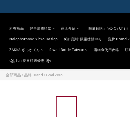
所有商品
好事購物須知
商店介紹
「限量預購」hxo O₂ Chair
Neighborhood x hxo Design
💓新品到~限量搶購中💪
品牌 Brand
ZAKKA ざっかてん
S'well Bottle Taiwan
購物金使用攻略
好
꧁ fun 夏日精選優惠 ꧂
全部商品
/
品牌 Brand
/
Goal Zero