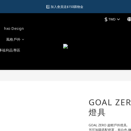
1️⃣ 加入會員送$150購物金  
1️⃣ 加入會員送$150購物金  
$
TWD
2️⃣ 購物滿千元再送升等購物金  
hxo Design
加入LINE好友領優惠券
風格戶外
1️⃣ 加入會員送$150購物金  
事福利品專區
GOAL ZE
燈具
GOAL ZERO 超輕戶外燈具,
另可加購搭配燈罩，有白色.橄