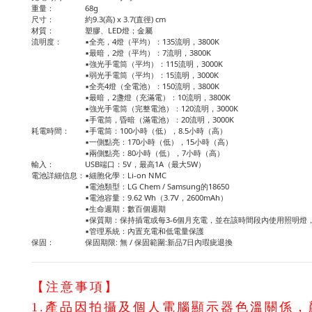
重量：
68g
尺寸：
約9.3(高) x 3.7(直徑) cm
材質：
塑膠、LED燈；金屬
流明度：
▪全亮，4燈（平均）：135流明，3800K
▪最暗，2燈（平均）：7流明，3800K
▪強光手電筒（平均）：115流明，3000K
▪弱光手電筒（平均）：15流明，3000K
▪全亮4燈（全電池）：150流明，3800K
▪最暗，2盞燈（充滿電）：10流明，3800K
▪強光手電筒（完整電池）：120流明，3000K
▪手電筒，昏暗（滿電池）：20流明，3000K
耗電時間：
▪手電筒：100小時（低），8.5小時（高）
▪一側點亮：170小時（低），15小時（高）
▪兩側點亮：80小時（低），7小時（高）
輸入：
USB端口：5V，最高1A（最大5W）
電池詳細信息：
▪細胞化學：Li-on NMC
▪電池類型：LG Chem / Samsung的18650
▪電池容量：9.62 Wh（3.7V，2600mAh）
▪生命週期：數百個週期
▪保質期：保持插電或每3-6個月充電，並在該時間段內使用照明燈
▪管理系統：內置充電和低電量保護
保固：
保固期限: 無 / 保固範圍:新品7日內瑕疵退換
【注意事項】
1.產品因拍攝及個人電腦顯示器色溫關係