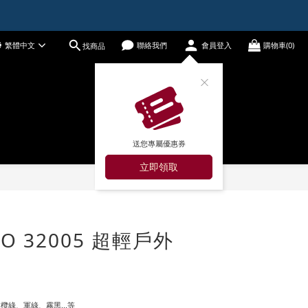
繁體中文
聯絡我們
會員登入
購物車(0)
找商品
送您專屬優惠券
立即領取
立即購買
RO 32005 超輕戶外
欖綠、軍綠、霧黑...等