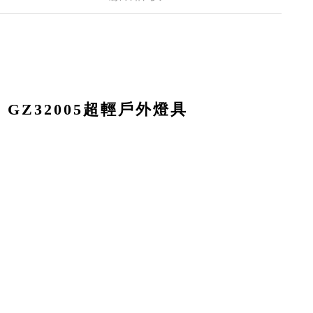
H
GZ32005超輕戶外燈具