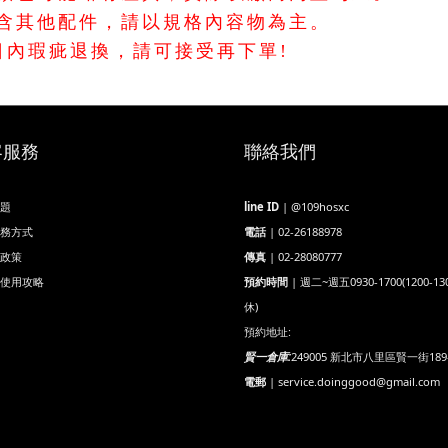
包含其他配件，請以規格內容物為主。
日內瑕疵退換，請可接受再下單!
客服務
聯絡我們
題
line ID
| @109hosxc
務方式
電話
| 02-26188978
政策
傳真
| 02-28080777
使用攻略
預約時間
| 週二~週五0930-1700(1200-13
休)
預約地址:
賢一倉庫:
249005 新北市八里區賢一街189
電郵
| service.doinggood@gmail.com