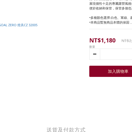
展現個性十足的專屬露營風格
便於收納和保管，保管多個也
•多種顏色選擇:白色、軍綠、
•本商品暫無商品本體的保固
NT$1,180
NT$2
數量
加入購物車
送貨及付款方式