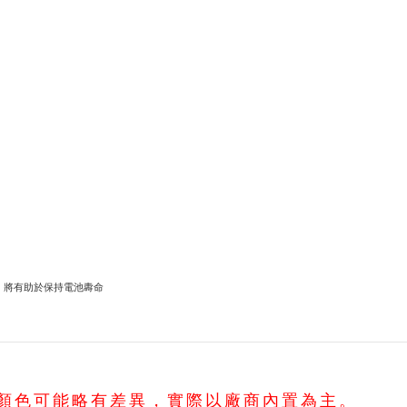
，將有助於保持電池夀命
，顏色可能略有差異，實際以廠商內置為主。