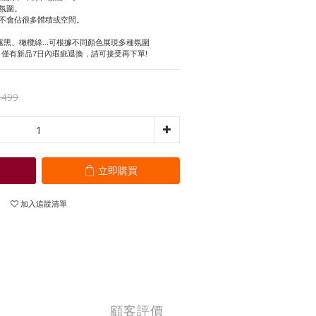
氛圍。
不會佔很多體積或空間。
霧黑、橄欖綠...可根據不同顏色展現多種氛圍
，僅有新品7日內瑕疵退換，請可接受再下單!
,499
立即購買
加入追蹤清單
顧客評價