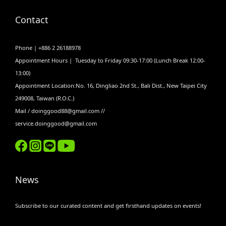
Contact
Phone | +886 2 26188978
Appointment Hours | Tuesday to Friday 09:30-17:00 (Lunch Break 12:00-
13:00)
Appointment Location:No. 16, Dingliao 2nd St., Bali Dist., New Taipei City
249008, Taiwan (R.O.C.)
Mail / doinggood88@gmail.com //
service.doinggood@gmail.com
News
Subscribe to our curated content and get firsthand updates on events!