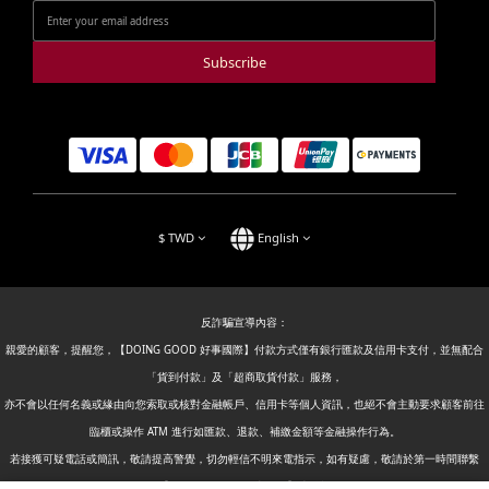
Subscribe
$
TWD
English
反詐騙宣導內容：
親愛的顧客，提醒您，【DOING GOOD 好事國際】付款方式僅有銀行匯款及信用卡支付，並無配合
「貨到付款」及「超商取貨付款」服務，
亦不會以任何名義或緣由向您索取或核對金融帳戶、信用卡等個人資訊，也絕不會主動要求顧客前往
臨櫃或操作 ATM 進行如匯款、退款、補繳金額等金融操作行為。
若接獲可疑電話或簡訊，敬請提高警覺，切勿輕信不明來電指示，如有疑慮，敬請於第一時間聯繫
【DOING GOOD 好事國際】或撥打