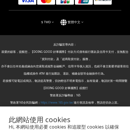
$
TWD
繁體中文
反詐騙宣導內容：
親愛的顧客，提醒您，【DOING GOOD 好事國際】付款方式僅有銀行匯款及信用卡支付，並無配合
「貨到付款」及「超商取貨付款」服務，
亦不會以任何名義或緣由向您索取或核對金融帳戶、信用卡等個人資訊，也絕不會主動要求顧客前往
臨櫃或操作 ATM 進行如匯款、退款、補繳金額等金融操作行為。
若接獲可疑電話或簡訊，敬請提高警覺，切勿輕信不明來電指示，如有疑慮，敬請於第一時間聯繫
【DOING GOOD 好事國際】或撥打
警政署反詐騙專線：165
警政署165全民防騙網：
https://www.165.gov.tw/
進行查證及檢舉，懇請您切勿上當。
此網站使用 cookies
DOING GOOD International Trading Co.,Ltd.| No. 189-1, Xian 1st St., Bali Dist., New Taipei City
Hi, 本網站使用必要 cookies 和追蹤型 cookies 以確保
249005 , Taiwan |倉庫: 249005 新北市八里區賢一街189-1號