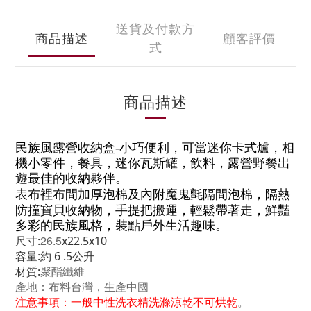
送貨及付款方
商品描述
顧客評價
式
商品描述
民族風露營收納盒-
小巧便利
，
可當
迷你卡式爐
，相
機
小零件，餐具，迷你瓦斯罐，飲料，露營野餐出
遊最佳的收納夥伴。
表布裡布間加厚泡棉及內附魔鬼氈隔間
，隔熱
泡棉
防撞寶貝收納物，
手提把搬運，輕鬆帶著走
，
鮮豔
多彩的民族風格，裝點戶外生活趣味。
26.5
尺寸:
x22.5x10
容量:約 6 .5公升
聚酯纖維
材質:
產地：布料台灣，生產中國
注意事項：一般中性洗衣精洗滌涼乾不可烘乾
。