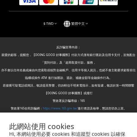
$
TWD
繁體中文
反詐騙宣導內容：
親愛的顧客，提醒您，【DOING GOOD 好事國際】付款方式僅有銀行匯款及信用卡支付，並無配合
「貨到付款」及「超商取貨付款」服務，
亦不會以任何名義或緣由向您索取或核對金融帳戶、信用卡等個人資訊，也絕不會主動要求顧客前往
臨櫃或操作 ATM 進行如匯款、退款、補繳金額等金融操作行為。
若接獲可疑電話或簡訊，敬請提高警覺，切勿輕信不明來電指示，如有疑慮，敬請於第一時間聯繫
【DOING GOOD 好事國際】或撥打
警政署反詐騙專線：165
警政署165全民防騙網：
https://www.165.gov.tw/
進行查證及檢舉，懇請您切勿上當。
此網站使用 cookies
DOING GOOD International Trading Co.,Ltd.| No. 189-1, Xian 1st St., Bali Dist., New Taipei City
Hi, 本網站使用必要 cookies 和追蹤型 cookies 以確保
249005 , Taiwan |倉庫: 249005 新北市八里區賢一街189-1號