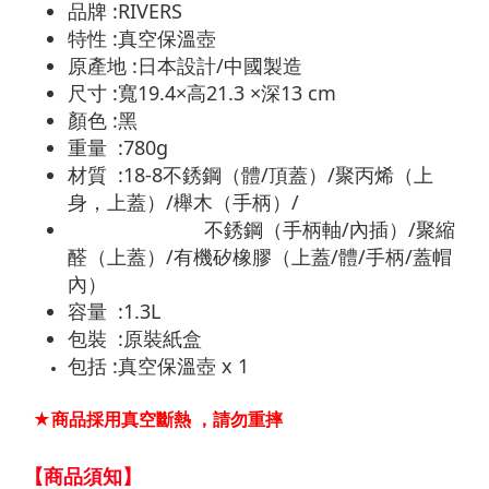
品牌 :RIVERS
特性 :真空保溫壺
原產地 :日本設計/中國製造
尺寸 :寬19.4×高21.3 ×深13 cm
顏色 :黑
重量 :780g
材質 :18-8不銹鋼（體/頂蓋）/聚丙烯（上
身，上蓋）/櫸木（手柄）/
不銹鋼（手柄軸/內插）/聚縮
醛（上蓋）/有機矽橡膠（上蓋/體/手柄/蓋帽
內）
容量 :1.3L
包裝 :原裝紙盒
包括 :真空保溫壺 x 1
★商品採用真空斷熱 ，請勿重摔
【商品須知】