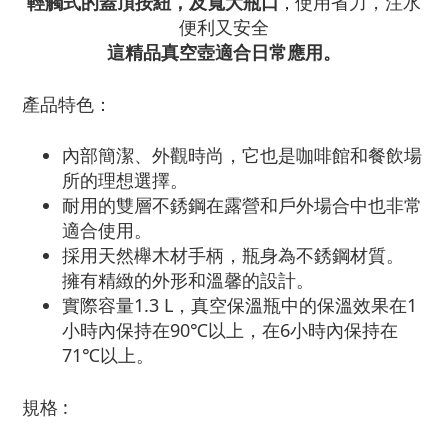
輕觸式的蓋頂按紐，及寬大瓶口
使用省力，注水
，
便利又安全
這精品真空壺適合日常應用。
產品特色：
內部簡潔、外觀時尚，它也是咖啡館和餐飲場
所的理想選擇。
耐用的雙層不銹鋼在露營和戶外場合中也非常
適合使用。
採用天然櫸木材手柄，瓶身為不銹鋼材質。
擁有精緻的外形和溫馨的設計。
實際容量1.3 L，真空保溫瓶中的保溫效果在1
小時內保持在90℃以上，在6小時內保持在
71℃以上。
規格 :