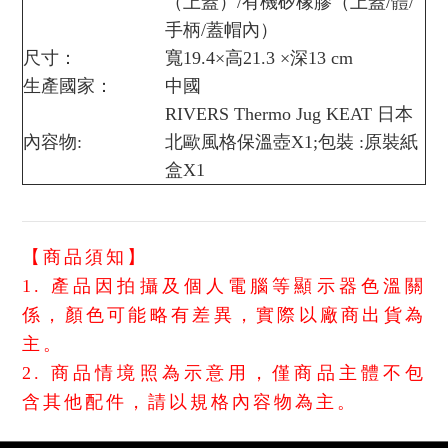
（上蓋）/有機矽橡膠（上蓋/體/
手柄/蓋帽內）
尺寸：
寬19.4×高21.3 ×深13 cm
生產國家：
中國
RIVERS Thermo Jug KEAT 日本
內容物:
北歐風格保溫壺X1;包裝 :原裝紙
盒X1
【商品須知】
1. 產品因拍攝及個人電腦等顯示器色溫關
係，顏色可能略有差異，實際以廠商出貨為
主。
2. 商品情境照為示意用，僅商品主體不包
含其他配件，請以規格內容物為主。