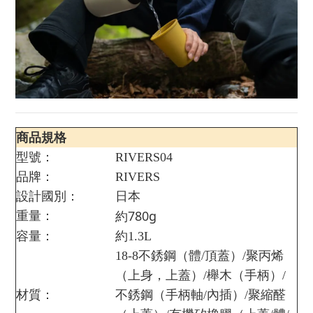
商品規格
型號：
RIVERS04
品牌：
RIVERS
設計國別：
日本
約780g
重量：
容量：
約1.3L
18-8不銹鋼（體/頂蓋）/聚丙烯
（上身，上蓋）/櫸木（手柄）/
材質：
不銹鋼（手柄軸/內插）/聚縮醛