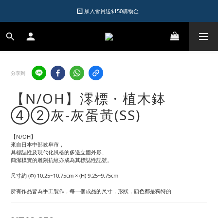
1️⃣ 加入會員送$150購物金  
1️⃣ 加入會員送$150購物金  
2️⃣ 購物滿千元再送升等購物金  
加入LINE好友領優惠券
分享到
1️⃣ 加入會員送$150購物金  
【N/OH】澪標 · 植木鉢
④②灰-灰蛋黃(SS)
【N/OH】
來自日本中部岐阜市，
具標誌性及現代化風格的多邊立體外形、
簡潔樸實的雕刻抗紋亦成為其標誌性記號。
尺寸約 (Φ) 10.25~10.75cm × (H) 9.25~9.75cm
所有作品皆為手工製作，每一個成品的尺寸，形狀，顏色都是獨特的