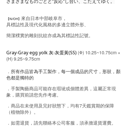
さまざまなものごとと"反応"し合い、こたえてゆく。
來自日本中部岐阜市，
【N/OH】
具標誌性及現代化風格的多邊立體外形、
簡潔樸實的雕刻抗紋亦成為其標誌性記號。
(Φ) 10.25~10.75cm ×
Gray-
Gray
 egg yolk 灰-
灰
蛋黃
(SS) 
(H) 9.25~9.75cm
．
所有作品皆為手工製作，每一個成品的尺寸，形狀，顏
色都是獨特的
．
手製陶藝商品可能存在瑕玼或個體差異，這屬正常現
象，購買前請您先作考慮。
．商品在未使用及完好狀態下，均有7天鑑賞期的保障
（植物除外）。
．如需退貨，請先聯絡本公司客服，須承擔退貨運費。