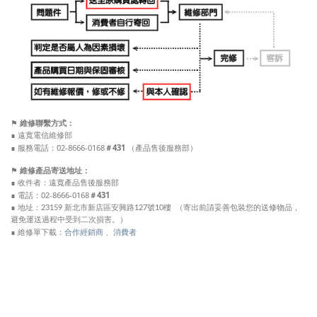
⚑
維修聯繫方式：
∎ 遠寬電信維修部
服務電話：02-8666-0168
＃431
（產品售後服務部）
∎
⚑
維修產品寄送地址
：
∎ 收件者：遠寬產品售後服務部
∎ 電話：02-8666-0168
＃431
∎ 地址：23159 新北市新店區安興路127號10樓 （寄出前請妥善包裝您的送修物品，
避免運送過程中受到二次損害。）
合作經銷商
、
消費者
∎ 維修單下載：