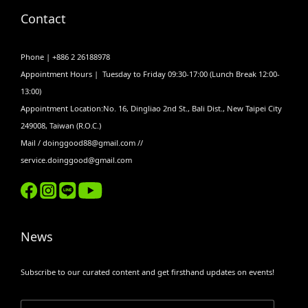
Contact
Phone | +886 2 26188978
Appointment Hours | Tuesday to Friday 09:30-17:00 (Lunch Break 12:00-
13:00)
Appointment Location:No. 16, Dingliao 2nd St., Bali Dist., New Taipei City
249008, Taiwan (R.O.C.)
Mail / doinggood88@gmail.com //
service.doinggood@gmail.com
News
Subscribe to our curated content and get firsthand updates on events!