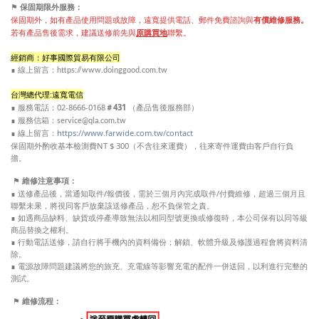
保固期限外服務：
⚑
保固期外，如有產品使用問題或故障，遠寬提供電話、郵件免費諮詢與
有償維修服務。
若有產品售後需求，建議送修前先與
原購買地
聯繫。
經銷商：好事國際貿易有限公司
∎ 線上留言：https://www.doinggood.com.tw
台灣總代理:遠寬電信
∎ 服務電話：02-8666-0168
＃431
（產品售後服務部）
∎ 服務信箱：
service@qla.com.tw
：
https://www.farwide.com.tw/contact
∎ 線上留言
NT $ 300
保固期外酌收基本檢測費
（不含往來運費），往來寄件運費由客戶自行負
擔。
⚑
維修注意事項：
/
/
∎ 送修產品後，當通知取件
報價後，需於三個月內完成取件
付費維修，超過三個月且
聯繫未果，將視同客戶放棄該送修產品，恕不負保管之責。
∎ 如遇商品缺料、缺貨或停產導致無法以相同型號更換或修復時，本公司保有以同等級
商品替換之權利。
∎ 行動電話送修，請自行將手機內的資料備份；解鎖、軟體升級及修護過程會將資料清
除。
∎ 電源故障問題建議將您的旅充、充電線等影響充電的配件一併送回，以利進行完整的
測試。
⚑
維修流程：