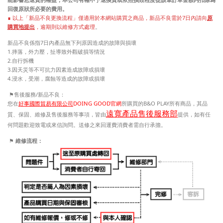
回復原狀所必要的費用。
∎ 以上「新品不良更換流程」僅適用於本網站購買之商品，
新品不良需於
7
日內請向
原
購買地提出
，逾期則以維修方式處理
。
新品不良係指
7
日內產品無下列原因造成的故障與損壞
1.
摔落，外力壓，扯導致外觀破損等情況
2.
自行拆機
3.
因天災等不可抗力因素造成故障或損壞
4.
浸水，受潮，腐蝕等造成的故障或損壞
⚑
/
售後服務
新品不良：
您在
好事國際貿易有限公司
DOING GOOD官網
所購買的B&O PLAY所有商品，其品
遠寬產品售後服務部
質、保固、維修及售後服務等事項，皆由
提供，如有任
何問題歡迎致電或來信詢問。送修之來回運費消費者需自行承擔。
⚑
維修流程：