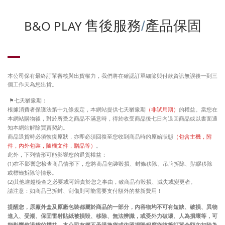
B&O PLAY
售後服務
/
產品保固
本公司保有最終訂單審核與出貨權力，我們將在確認訂單細節與付款資訊無誤後一到三
個工作天為您出貨。
⚑
七天猶豫期：
根據消費者保護法第十九條規定，本網站提供七天猶豫期
（非試用期）
的權益。當您在
本網站購物後，對於所受之商品不滿意時，得於收受商品後七日內退回商品或以書面通
知本網站解除買賣契約。
商品退貨時必須恢復原狀，亦即必須回復至您收到商品時的原始狀態
（包含主機，附
件，內外包裝，隨機文件，贈品等）
。
此外，下列情形可能影響您的退貨權益：
(1)
在不影響您檢查商品情形下，您將商品包裝毀損、封條移除、吊牌拆除、貼膠移除
或標籤拆除等情形。
(2)
其他逾越檢查之必要或可歸責於您之事由，致商品有毀損、滅失或變更者。
請注意：如商品已拆封、刮傷則可能需要支付額外的整新費用！
提醒您，原廠外盒及原廠包裝都屬於商品的一部分，內容物均不可有短缺、破損、異物
進入、受潮、保固雷射貼紙被損毀、移除、無法辨識，或受外力破壞、人為損壞等，可
能影響您退貨的權益，本公司有權不予退換貨或依照損毀程度從該筆訂單金額內扣除為