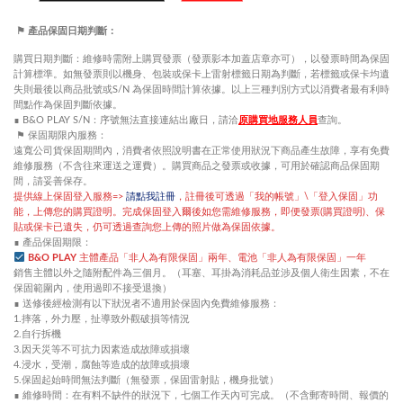
⚑
產品保固日期判斷：
購買日期判斷：維修時需附上購買發票（發票影本加蓋店章亦可），以發票時間為保固
計算標準。如無發票則以機身、包裝或保卡上雷射標籤日期為判斷，若標籤或保卡均遺
失則最後以商品批號或
S/N
為保固時間計算依據。以上三種判別方式以消費者最有利時
間點作為保固判斷依據。
原購買地服務人員
∎ B&O PLAY S/N：序號無法直接連結出廠日，請洽
查詢。
⚑ 保固期限內服務：
遠寬公司貨保固期間內，消費者依照說明書在正常使用狀況下商品產生故障，享有免費
維修服務（不含往來運送之運費）。購買商品之發票或收據，可用於確認商品保固期
間，請妥善保存。
請點我註冊
提供線上保固登入服務=>
，註
冊後可透過「我的帳號」\「登入保固」功
能，上傳您的購買證明。完成保固登入爾後如您需維修服務，即便發票(購買證明)、保
貼或保卡已遺失，仍可透過查詢您上傳的照片做為保固依據。
∎ 產品保固期限：
B&O PLAY
主體產品「非人為有限保固」兩年、電池「非人為有限保固」一年
銷售主體以外之隨附配件為三個月。（耳塞、耳掛為消耗品並涉及個人衛生因素，不在
保固範圍內，使用過即不接受退換）
∎ 送修後經檢測有以下狀況者不適用於保固內免費維修服務：
1.
摔落，外力壓，扯導致外觀破損等情況
2.
自行拆機
3.
因天災等不可抗力因素造成故障或損壞
4.
浸水，受潮，腐蝕等造成的故障或損壞
5.
保固起始時間無法判斷（無發票，保固雷射貼，機身批號）
∎ 維修時間：在有料不缺件的狀況下，七個工作天內可完成。（不含郵寄時間、報價的