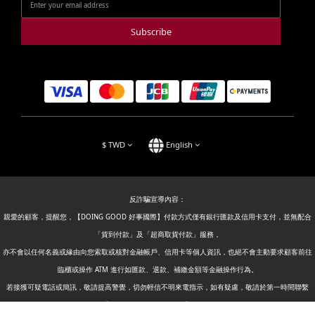
Subscribe
$
TWD
English
反詐騙宣導內容：
親愛的顧客，提醒您，【DOING GOOD 好事國際】付款方式僅有銀行匯款及信用卡支付，並無配合
「貨到付款」及「超商取貨付款」服務，
亦不會以任何名義或緣由向您索取或核對金融帳戶、信用卡等個人資訊，也絕不會主動要求顧客前往
臨櫃或操作 ATM 進行如匯款、退款、補繳金額等金融操作行為。
若接獲可疑電話或簡訊，敬請提高警覺，切勿輕信不明來電指示，如有疑慮，敬請於第一時間聯繫
【DOING GOOD 好事國際】或撥打