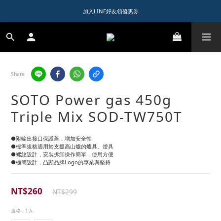
1️⃣ 加入會員送$150購物金  
加入LINE好友領優惠券
1️⃣ 加入會員送$150購物金  
Share
SOTO Power gas 450g
Triple Mix SOD-TW750T
●附輸出接口保護蓋，增加安全性
●標準規格適用於支援高山爐的爐具、燈具
●螺紋設計，安裝拆卸操作簡單，使用方便
●極簡設計，凸顯品牌Logo的專業與堅持
NT$260
NT$299
規格
: 1入