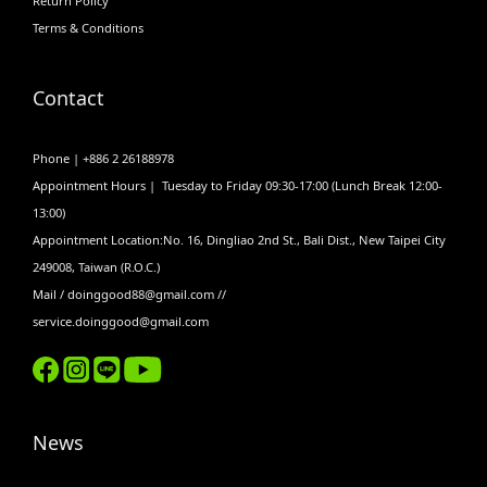
Return Policy
Terms & Conditions
Contact
Phone | +886 2 26188978
Appointment Hours | Tuesday to Friday 09:30-17:00 (Lunch Break 12:00-
13:00)
Appointment Location:No. 16, Dingliao 2nd St., Bali Dist., New Taipei City
249008, Taiwan (R.O.C.)
Mail / doinggood88@gmail.com //
service.doinggood@gmail.com
News