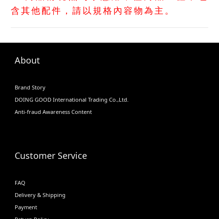
含其他配件，請以規格內容物為主。
About
Brand Story
DOING GOOD International Trading Co.,Ltd.
Anti-fraud Awareness Content
Customer Service
FAQ
Delivery & Shipping
Payment