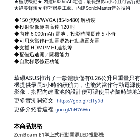
★極致機動★ 內建6000mAh電池，最長投影5小時且可當行
★絕美聲賴★ 輕巧機身工藝、內建SonicMaster音效技術
◆150 流明/WVGA (854x480) 解析度
◆投射影像範圍高達 120 吋
◆內建 6,000mAh 電池，投影時間長達 5 小時
◆可用來當作行動電源為行動裝置充電
◆支援 HDMI/MHL連接埠
◆配備迅速開／關機能力
◆自動梯形修正功能
華碩ASUS推出了一款體積僅有0.26公升且重量只有
機提供最長5小時的續航力，也能夠當作行動電源使用
影像，搭配內建電池的設計便可讓使用者隨時隨地透過
更多實測開箱文
https://goo.gl/cI1y0d
👉
更多介紹看這裡
goo.gl/hH76Wu
本商品規格
ZenBeam E1掌上式行動電源LED投影機