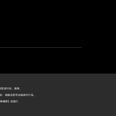
超商取貨付款」服務，
退款、補繳金額等金融操作行為。
好事國際】或撥打