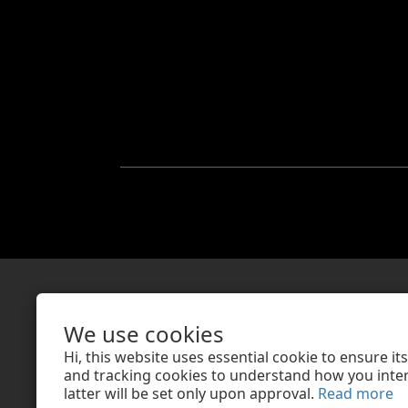
親愛的顧客，提醒您
We use cookies
亦不會以任何名義或緣由向您索
Hi, this website uses essential cookie to ensure i
若接獲可疑電話
and tracking cookies to understand how you intera
latter will be set only upon approval.
Read more