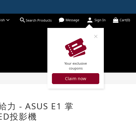
ish
Message
Sign In
Cart(0)
Search Products
Your exclusive
coupons
Claim now
BUY NOW
力 - ASUS E1 掌
ED投影機