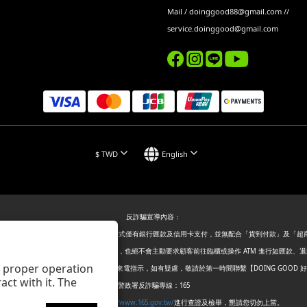
Mail / doinggood88@gmail.com //
service.doinggood@gmail.com
$
TWD
English
反詐騙宣導內容：
，【DOING GOOD 好事國際】付款方式僅有銀行匯款及信用卡支付，並無配合「貨到付款」及「
取或核對金融帳戶、信用卡等個人資訊，也絕不會主動要求顧客前往臨櫃或操作 ATM 進行如匯款、
ts proper operation
或簡訊，敬請提高警覺，切勿輕信不明來電指示，如有疑慮，敬請於第一時間聯繫【DOING GOOD 
ct with it. The
警政署反詐騙專線：165
警政署165全民防騙網：
https://www.165.gov.tw/
進行查證及檢舉，懇請您切勿上當。