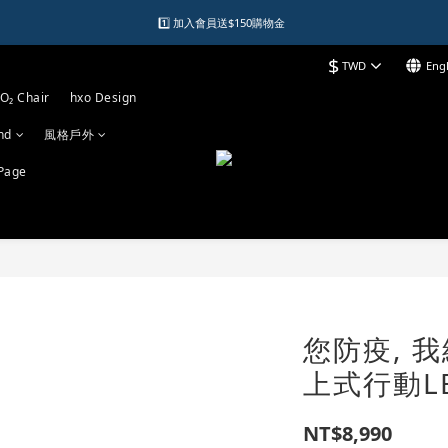
1️⃣ 加入會員送$150購物金  
1️⃣ 加入會員送$150購物金  
$
TWD
Engl
2️⃣ 購物滿千元再送升等購物金  
O₂ Chair
hxo Design
加入LINE好友領優惠券
nd
風格戶外
1️⃣ 加入會員送$150購物金  
Page
您防疫, 我給
上式行動L
NT$8,990