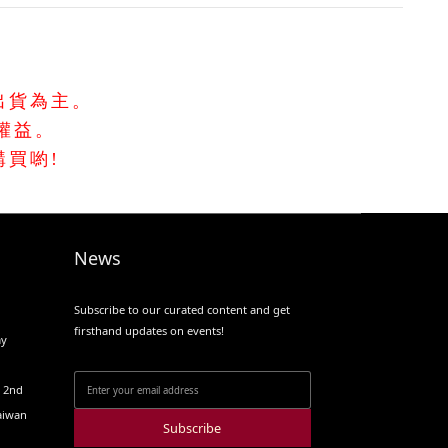
出貨為主。
權益。
買喲!
News
Subscribe to our curated content and get
firsthand updates on events!
ay
o 2nd
Taiwan
Subscribe