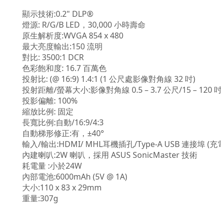
顯示技術:0.2" DLP®
燈源: R/G/B LED，30,000 小時壽命
原生解析度:WVGA 854 x 480
最大亮度輸出:150 流明
對比: 3500:1 DCR
色彩飽和度: 16.7 百萬色
投射比: (@ 16:9) 1.4:1 (1 公尺處影像對角線 32 吋)
投射距離/螢幕大小:影像對角線 0.5 – 3.7 公尺/15 – 120 
投影偏離: 100%
縮放比例: 固定
長寬比例:自動/16:9/4:3
自動梯形修正:有，±40°
輸入/輸出:HDMI/ MHL耳機插孔/Type-A USB 連接埠 (充
內建喇叭:2W 喇叭，採用 ASUS SonicMaster 技術
耗電量 :小於24W
內部電池:6000mAh (5V @ 1A)
大小:110 x 83 x 29mm
重量:307g