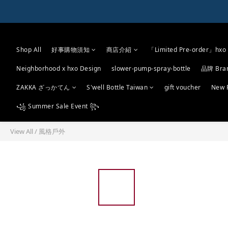
Shop All
好事購物須知
商店介紹
「Limited Pre-order」hxo 
Neighborhood x hxo Design
slower-pump-spray-bottle
品牌 Bra
ZAKKA ざっかてん
S'well Bottle Taiwan
gift voucher
New 
꧁ Summer Sale Event ꧂
View All
/
風格戶外