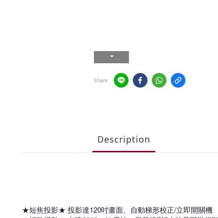
Share
Description
★短焦投影★ 投影達120吋畫面、自動梯形校正/立即開關機