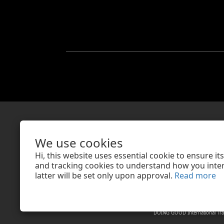
親愛的顧客，提醒您
We use cookies
亦不會以任何名義或緣由向您索
Hi, this website uses essential cookie to ensure i
若接獲可疑電話
and tracking cookies to understand how you intera
latter will be set only upon approval.
Read more
DOING GOOD International Tra