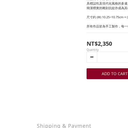
具標誌性及現代化風格的多邊
簡潔樸實的雕刻抗紋亦成為其
尺寸約 (Φ) 10.25~10.75cm × (
所有作品皆為手工製作，每一
NT$2,350
Quantity
ADD TO CART
Shipping & Payment