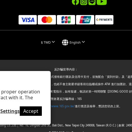
$
TWD
English
反詐騙宣導內容：
，【DOING GOOD 好事國際】付款方式僅有銀行匯款及信用卡支付，並無配合「貨到付款」及「
取或核對金融帳戶、信用卡等個人資訊，也絕不會主動要求顧客前往臨櫃或操作 ATM 進行如匯款、
ts proper operation
或簡訊，敬請提高警覺，切勿輕信不明來電指示，如有疑慮，敬請於第一時間聯繫【DOING GOOD 
ct with it. The
警政署反詐騙專線：165
警政署165全民防騙網：
https://www.165.gov.tw/
進行查證及檢舉，懇請您切勿上當。
Settings
Accept
ding Co.,Ltd.| No. 16, Dingliao 2nd St., Bali Dist., New Taipei City 249008, Taiwan (R.O.