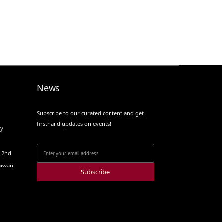
News
Subscribe to our curated content and get
firsthand updates on events!
ay
o 2nd
Taiwan
Subscribe