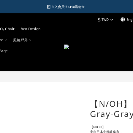
1️⃣ 加入會員送$150購物金  
1️⃣ 加入會員送$150購物金  
$
TWD
Engl
2️⃣ 購物滿千元再送升等購物金  
O₂ Chair
hxo Design
加入LINE好友領優惠券
nd
風格戶外
1️⃣ 加入會員送$150購物金  
Page
【N/OH】P
Gray-Gray
【N/OH】
來自日本中部岐阜市，