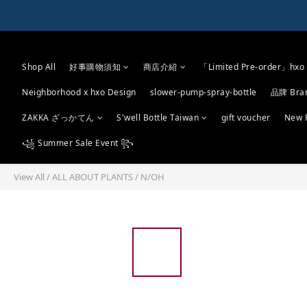
Shop All
好事購物須知
商店介紹
「Limited Pre-order」hxo 
Neighborhood x hxo Design
slower-pump-spray-bottle
品牌 Bra
ZAKKA ざっかてん
S'well Bottle Taiwan
gift voucher
New 
꧁ Summer Sale Event ꧂
View All
/
ALL ABOUT PLANTS
/
N/OH