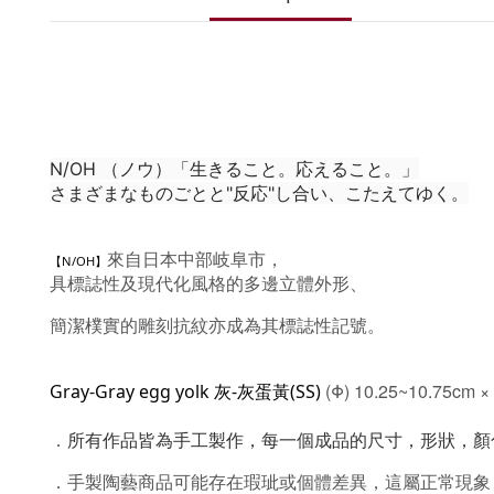
N/OH （ノウ）「生きること。応えること。」
さまざまなものごとと"反応"し合い、こたえてゆく。
來自日本中部岐阜市，
【N/OH】
具標誌性及現代化風格的多邊立體外形、
簡潔樸實的雕刻抗紋亦成為其標誌性記號。
(Φ) 10.25~10.75cm ×
Gray-
Gray
 egg yolk 灰-
灰
蛋黃
(SS) 
．
所有作品皆為手工製作，每一個成品的尺寸，形狀，顏
．
手製陶藝商品可能存在瑕玼或個體差異，這屬正常現象