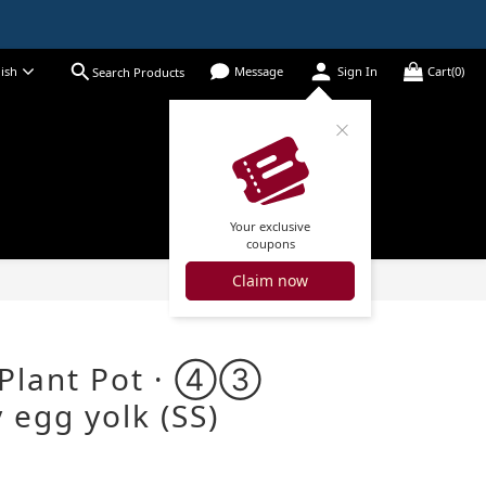
ish
Message
Sign In
Cart(0)
Search Products
Your exclusive
coupons
Claim now
BUY NOW
lant Pot · ④③
 egg yolk (SS)