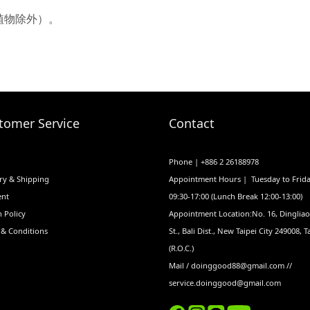
植物除外）。
tomer Service
Contact
Phone | +886 2 26188978
ry & Shipping
Appointment Hours | Tuesday to Frid
nt
09:30-17:00 (Lunch Break 12:00-13:00)
 Policy
Appointment Location:No. 16, Dinglia
 & Conditions
St., Bali Dist., New Taipei City 249008, 
(R.O.C.)
Mail / doinggood88@gmail.com //
service.doinggood@gmail.com