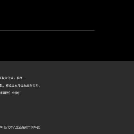
超商取貨付款」服務，
退款、補繳金額等金融操作行為。
好事國際】或撥打
C.) |倉庫: 249008 新北市八里區頂寮二街16號