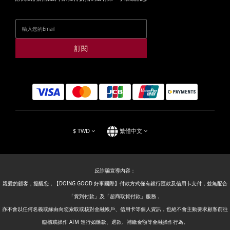
訂閱
$
TWD
繁體中文
反詐騙宣導內容：
親愛的顧客，提醒您，【DOING GOOD 好事國際】付款方式僅有銀行匯款及信用卡支付，並無配合
「貨到付款」及「超商取貨付款」服務，
亦不會以任何名義或緣由向您索取或核對金融帳戶、信用卡等個人資訊，也絕不會主動要求顧客前往
臨櫃或操作 ATM 進行如匯款、退款、補繳金額等金融操作行為。