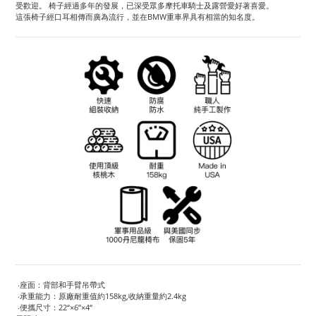
受歡迎。 椅子經過多年的發展，已深受眾多摩托車騎士及露營愛好著喜愛。
這張椅子經口耳相傳而廣為流行，並在BMW重車界具有相當的知名度。
‧座面：背部和手臂吊帶式
‧承重能力：原廠耐重值約158kg,收納重量約2.4kg
‧便攜尺寸：22“×6”×4“