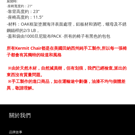
展開時:
‧座椅寬度約：21“
‧靠背高度約：23“
‧座椅高度約：11.5“
‧
材料：OAK框架塗層海洋表面處理，鋁板材和酒吧，螺母及不銹
鋼錨桿的2/3 LB，
‧蓋和袋由1000旦尼龍布PACK ‧所有的椅子有黑色的包包
所有Kermit Chair都是在美國田納西州純手工製作,所以每一張椅
子都會有其獨特的味道和風格
※由於天然木材，自然減員樹，但有划痕，我們已經檢查,派出的
東西沒有質量問題。
※手工製作的進口商品，如在運輸途中劃傷，油漆不均勻個體差
異，敬請理解。
關於我們
品牌故事