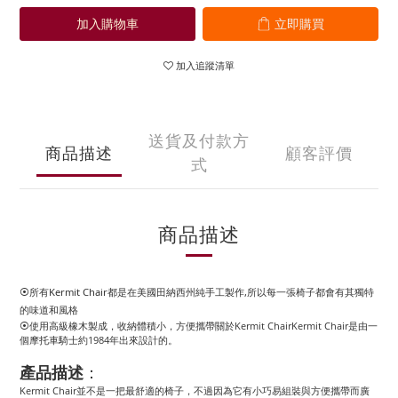
加入購物車
立即購買
加入追蹤清單
送貨及付款方
商品描述
顧客評價
式
商品描述
⦿所有Kermit Chair都是在美國田納西州純手工製作,所以每一張椅子都會有其獨特
的味道和風格
⦿使用高級橡木製成，收納體積小，方便攜帶關於Kermit ChairKermit Chair是由一
個摩托車騎士約1984年出來設計的。
產品描述
：
Kermit Chair並不是一把最舒適的椅子，不過因為它有小巧易組裝與方便攜帶而廣