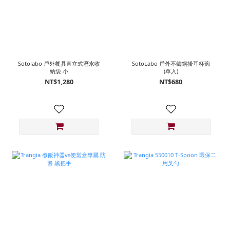
Sotolabo 戶外餐具直立式瀝水收
SotoLabo 戶外不鏽鋼掛耳杯碗
納袋 小
(單入)
NT$1,280
NT$680