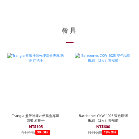
餐具
Trangia 煮飯神器vs便當盒專屬
Barebones CKW-1025 雙色琺瑯
防燙 紅把手
碗組 （2入）黃褐綠
NT$105
NT$600
NT$115
NT$680
9% OFF
12% OFF