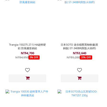
Trangia 150275 27-5 HA超輕硬
日本SOTO 迷你穩壓黑蜘蛛爐(黃
鋁 防風爐套鍋組
銅版) ST-340BR(附點火槓桿)
NT$4,700
NT$3,640
NT$4,950
NT$5,280
5% OFF
31% OFF