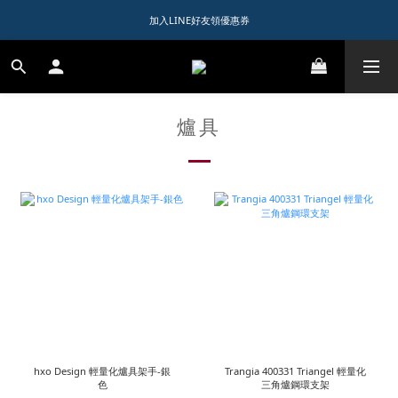
1️⃣ 加入會員送$150購物金  
加入LINE好友領優惠券
1️⃣ 加入會員送$150購物金  
爐具
hxo Design 輕量化爐具架手-銀
Trangia 400331 Triangel 輕量化
色
三角爐鋼環支架