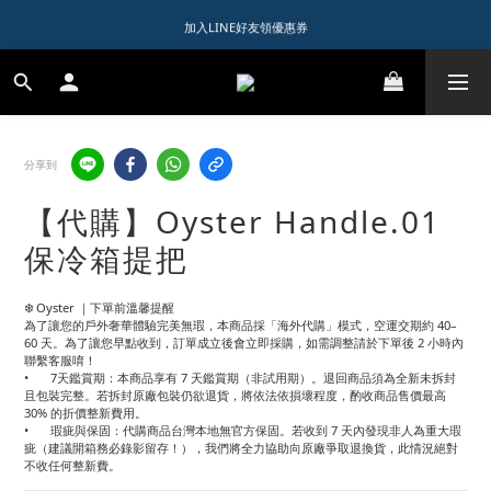
1️⃣ 加入會員送$150購物金  
加入LINE好友領優惠券
1️⃣ 加入會員送$150購物金  
分享到
【代購】Oyster Handle.01
保冷箱提把
❄️ Oyster ｜下單前溫馨提醒
為了讓您的戶外奢華體驗完美無瑕，本商品採「海外代購」模式，空運交期約 40–
60 天。為了讓您早點收到，訂單成立後會立即採購，如需調整請於下單後 2 小時內
聯繫客服唷！
•	7天鑑賞期：本商品享有 7 天鑑賞期（非試用期）。退回商品須為全新未拆封
且包裝完整。若拆封原廠包裝仍欲退貨，將依法依損壞程度，酌收商品售價最高 
30% 的折價整新費用。
•	瑕疵與保固：代購商品台灣本地無官方保固。若收到 7 天內發現非人為重大瑕
疵（建議開箱務必錄影留存！），我們將全力協助向原廠爭取退換貨，此情況絕對
不收任何整新費。