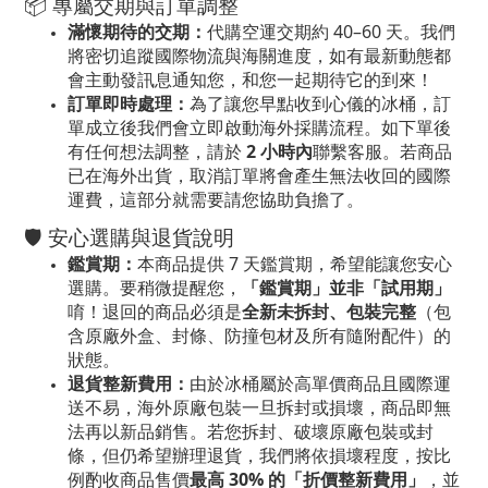
📦 專屬交期與訂單調整
滿懷期待的交期：
代購空運交期約 40–60 天。我們
將密切追蹤國際物流與海關進度，如有最新動態都
會主動發訊息通知您，和您一起期待它的到來！
訂單即時處理：
為了讓您早點收到心儀的冰桶，訂
單成立後我們會立即啟動海外採購流程。如下單後
有任何想法調整，請於
2 小時內
聯繫客服。若商品
已在海外出貨，取消訂單將會產生無法收回的國際
運費，這部分就需要請您協助負擔了。
🛡️ 安心選購與退貨說明
鑑賞期：
本商品提供 7 天鑑賞期，希望能讓您安心
選購。要稍微提醒您，
「鑑賞期」並非「試用期」
唷！退回的商品必須是
全新未拆封、包裝完整
（包
含原廠外盒、封條、防撞包材及所有隨附配件）的
狀態。
退貨整新費用：
由於冰桶屬於高單價商品且國際運
送不易，海外原廠包裝一旦拆封或損壞，商品即無
法再以新品銷售。若您拆封、破壞原廠包裝或封
條，但仍希望辦理退貨，我們將依損壞程度，按比
例酌收商品售價
最高 30% 的「折價整新費用」
，並