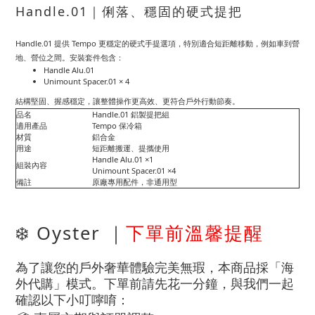
Handle.01｜俐落、穩固的硬式提把
Handle.01 提供 Tempo 更穩定的硬式手提選項，特別適合短距離移動，例如車到營
地、營位之間。安裝套件包含：
Handle Alu.01
Unimount Spacer.01 × 4
結構堅固、握感穩定，讓整體操作更高效、更符合戶外行動節奏。
品名
Handle.01 鋁製提把組
適用產品
Tempo 保冷箱
材質
鋁合金
用途
短距離搬運、提攜使用
Handle Alu.01 ×1
組裝內容
Unimount Spacer.01 ×4
備註
原廠專用配件，非通用型
❄️ Oyster ｜
下單前溫馨提醒
為了讓您的戶外奢華體驗完美無瑕，本商品採「海
外代購」模式。下單前請先花一分鐘，與我們一起
確認以下小叮嚀唷：