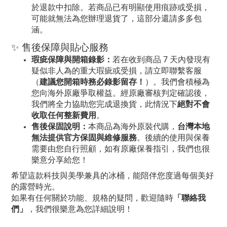
於退款中扣除。若商品已有明顯使用痕跡或受損，
可能就無法為您辦理退貨了，這部分還請多多包
涵。
✨ 售後保障與貼心服務
瑕疵保障與開箱錄影：
若在收到商品 7 天內發現有
疑似非人為的重大瑕疵或受損，請立即聯繫客服
（
建議您開箱時務必錄影留存！
）。我們會積極為
您向海外原廠爭取權益。經原廠審核判定確認後，
我們將全力協助您完成退換貨，此情況下
絕對不會
收取任何整新費用
。
售後保固說明：
本商品為海外原裝代購，
台灣本地
無法提供官方保固與維修服務
。後續的使用與保養
需要由您自行照顧，如有原廠保養指引，我們也很
樂意分享給您！
希望這款科技與美學兼具的冰桶，能陪伴您度過每個美好
的露營時光。
如果有任何關於功能、規格的疑問，歡迎隨時
「聯絡我
們」
，我們很樂意為您詳細說明！