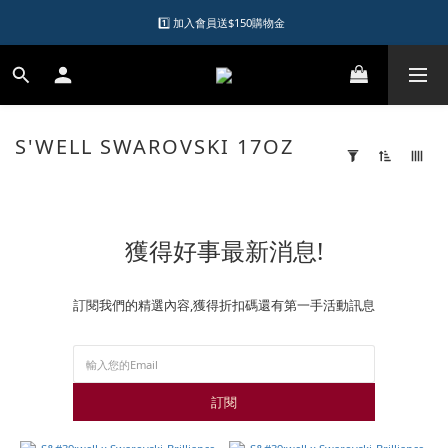
1️⃣ 加入會員送$150購物金  
1️⃣ 加入會員送$150購物金  
2️⃣ 購物滿千元再送升等購物金  
加入LINE好友領優惠券
S'WELL SWAROVSKI 17OZ
5 件
1️⃣ 加入會員送$150購物金  
商品
套
用
篩
選
(0/20)
獲得好事最新消息!
品
牌
訂閱我們的精選內容,獲得折扣碼還有第一手活動訊息
Swell
(5)
價格
訂閱
(NT$)