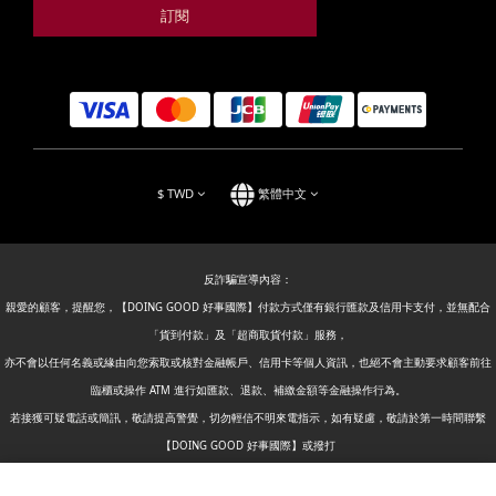
訂閱
$
TWD
繁體中文
反詐騙宣導內容：
親愛的顧客，提醒您，【DOING GOOD 好事國際】付款方式僅有銀行匯款及信用卡支付，並無配合
「貨到付款」及「超商取貨付款」服務，
亦不會以任何名義或緣由向您索取或核對金融帳戶、信用卡等個人資訊，也絕不會主動要求顧客前往
臨櫃或操作 ATM 進行如匯款、退款、補繳金額等金融操作行為。
若接獲可疑電話或簡訊，敬請提高警覺，切勿輕信不明來電指示，如有疑慮，敬請於第一時間聯繫
【DOING GOOD 好事國際】或撥打
警政署反詐騙專線：165