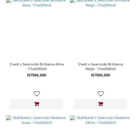
~
S'well x Swarovski-Brilliance Alina
S'well x Swarovski-Brilliance
-17oz(500ml)
Reign -17oz(500ml)
NT$66,000
NT$66,000