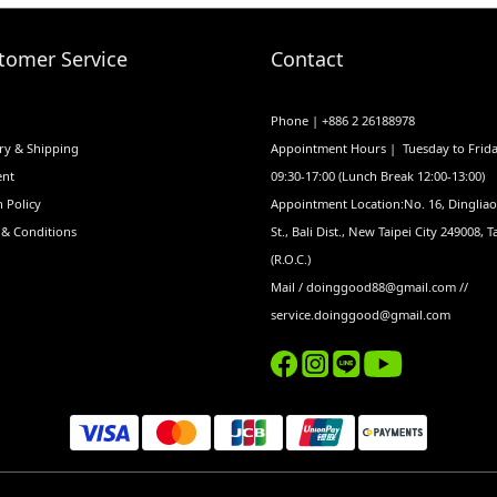
tomer Service
Contact
Phone | +886 2 26188978
ry & Shipping
Appointment Hours | Tuesday to Frid
nt
09:30-17:00 (Lunch Break 12:00-13:00)
 Policy
Appointment Location:No. 16, Dinglia
 & Conditions
St., Bali Dist., New Taipei City 249008, 
(R.O.C.)
Mail / doinggood88@gmail.com //
service.doinggood@gmail.com