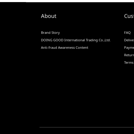
About
Cus
Brand Story
FAQ
DOING GOOD International Trading Co.,Ltd.
Delive
Anti-fraud Awareness Content
Payme
Return
Terms