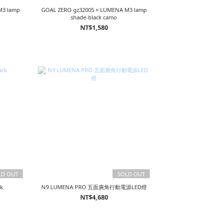
GOAL ZERO gz32005 × LUMENA M3 lamp
shade-black camo
NT$1,580
LD OUT
SOLD OUT
k
N9 LUMENA PRO 五面廣角行動電源LED燈
NT$4,680