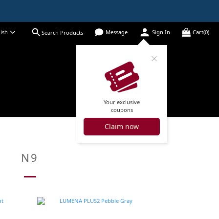
ish
Message
Sign In
Cart(0)
Search Products
Your exclusive
coupons
Claim now
N9