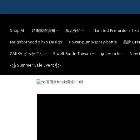
Shop All
好事購物須知
商店介紹
「Limited Pre-order」hxo 
Neighborhood x hxo Design
slower-pump-spray-bottle
品牌 Bra
ZAKKA ざっかてん
S'well Bottle Taiwan
gift voucher
New 
꧁ Summer Sale Event ꧂