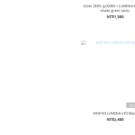
GOAL ZERO gz32005 × LUMENA M3 lamp
shade-green camo
NT$1,580
SO
NEW N9 LUMENA LED Blac
NT$2,480