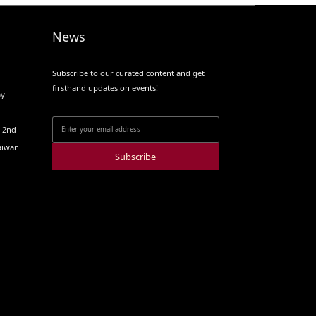
News
Subscribe to our curated content and get
firsthand updates on events!
ay
o 2nd
Taiwan
Subscribe