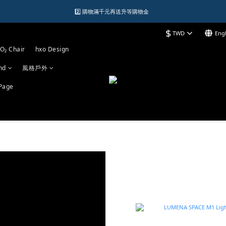
2️⃣ 購物滿千元再送升等購物金  
1️⃣ 加入會員送$150購物金  
$
TWD
Engl
加入LINE好友領優惠券
O₂ Chair
hxo Design
1️⃣ 加入會員送$150購物金  
nd
風格戶外
Page