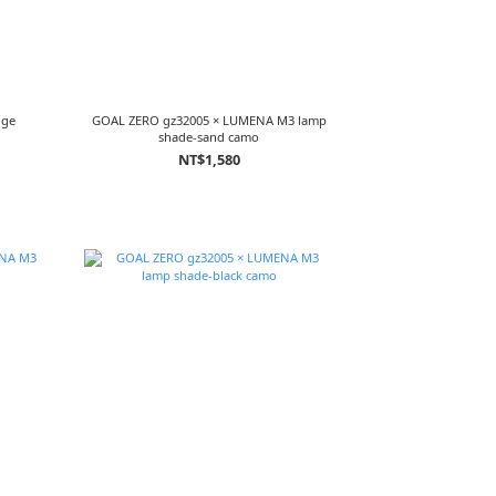
ige
GOAL ZERO gz32005 × LUMENA M3 lamp
shade-sand camo
NT$1,580