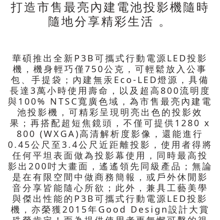
打造市售最亮內建電池投影機隨時
隨地分享精彩生活 。
華碩推出全新P3B可攜式行動電源LED投影
機，機身輕巧僅750公克，可輕鬆放入公事
包、手提袋；內建無汞Eco-LED燈源，具備
長達3萬小時使用壽命，以及超高800流明度
與100% NTSC寬廣色域，為市售最亮內建電
池投影機，可精彩呈現明亮出色的投影效
果；再搭配超短焦鏡頭，不僅可提供1280 x
800 (WXGA)高清解析度影像，還能進行
0.45公尺至3.4公尺近距離投影，使用者得將
任何平坦表面做為投影幕使用，同時最高投
影出200吋大畫面，遙遙領先同級產品；無論
是在有限空間中做商務簡報，或戶外休閒影
音分享皆能隨心所欲；此外，兼具工藝美學
與傑出性能的P3B可攜式行動電源LED投影
機，亦榮獲2015年Good Design設計大賞