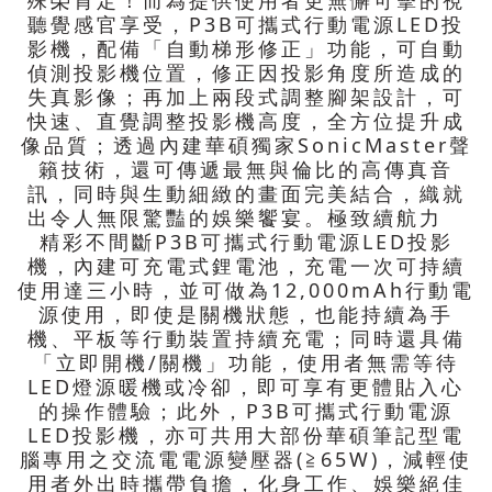
殊榮肯定！而為提供使用者更無懈可擊的視
聽覺感官享受，P3B可攜式行動電源LED投
影機，配備「自動梯形修正」功能，可自動
偵測投影機位置，修正因投影角度所造成的
失真影像；再加上兩段式調整腳架設計，可
快速、直覺調整投影機高度，全方位提升成
像品質；透過內建華碩獨家SonicMaster聲
籟技術，還可傳遞最無與倫比的高傳真音
訊，同時與生動細緻的畫面完美結合，織就
出令人無限驚豔的娛樂饗宴。極致續航力
精彩不間斷P3B可攜式行動電源LED投影
機，內建可充電式鋰電池，充電一次可持續
使用達三小時，並可做為12,000mAh行動電
源使用，即使是關機狀態，也能持續為手
機、平板等行動裝置持續充電；同時還具備
「立即開機/關機」功能，使用者無需等待
LED燈源暖機或冷卻，即可享有更體貼入心
的操作體驗；此外，P3B可攜式行動電源
LED投影機，亦可共用大部份華碩筆記型電
腦專用之交流電電源變壓器(≧65W)，減輕使
用者外出時攜帶負擔，化身工作、娛樂絕佳