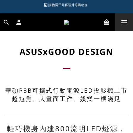
2️⃣ 購物滿千元再送升等購物金  
1️⃣ 加入會員送$150購物金  
加入LINE好友領優惠券
1️⃣ 加入會員送$150購物金  
ASUSxGOOD DESIGN
華碩P3B可攜式行動電源LED投影機上市
超短焦、大畫面工作、娛樂一機滿足
輕巧機身內建800流明LED燈源，