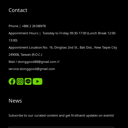
Contact
Phone | +886 2 26188978
Appointment Hours | Tuesday to Friday 09:30-17:00 (Lunch Break 12:00-
13:00)
Appointment Location:No. 16, Dingliao 2nd St., Bali Dist., New Taipei City
249008, Taiwan (R.O.C.)
Mail / doinggood88@gmail.com //
service.doinggood@gmail.com
News
Subscribe to our curated content and get firsthand updates on events!