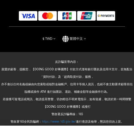
$
TWD
繁體中文
反詐騙宣導內容：
親愛的顧客，提醒您，【DOING GOOD 好事國際】付款方式僅有銀行匯款及信用卡支付，並無配合
「貨到付款」及「超商取貨付款」服務，
亦不會以任何名義或緣由向您索取或核對金融帳戶、信用卡等個人資訊，也絕不會主動要求顧客前往
臨櫃或操作 ATM 進行如匯款、退款、補繳金額等金融操作行為。
若接獲可疑電話或簡訊，敬請提高警覺，切勿輕信不明來電指示，如有疑慮，敬請於第一時間聯繫
【DOING GOOD 好事國際】或撥打
警政署反詐騙專線：165
警政署165全民防騙網：
https://www.165.gov.tw/
進行查證及檢舉，懇請您切勿上當。