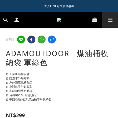
1️⃣ 加入會員送$150購物金  
加入LINE好友領優惠券
1️⃣ 加入會員送$150購物金  
分享到
ADAMOUTDOOR｜煤油桶收
納袋 軍綠色
◍ 工業風結構設計
◍ 防潑水外層布料
◍ 戶外潮流風格配色
◍ 上開式設計好收取
◍ 底部加強防水結構
◍ 台灣製造MIT品質保證
◍ 中國石油4公升煤油桶專用收納包
NT$299