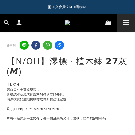
1️⃣ 加入會員送$150購物金  
1️⃣ 加入會員送$150購物金  
2️⃣ 購物滿千元再送升等購物金  
加入LINE好友領優惠券
分享到
1️⃣ 加入會員送$150購物金  
【N/OH】澪標 · 植木鉢 𝟮𝟳灰
(𝙈)
【N/OH】
來自日本中部岐阜市，
具標誌性及現代化風格的多邊立體外形、
簡潔樸實的雕刻抗紋亦成為其標誌性記號。
尺寸約  (Φ) 16.2~16.5cm × (H)16cm
所有作品皆為手工製作，每一個成品的尺寸，形狀，顏色都是獨特的