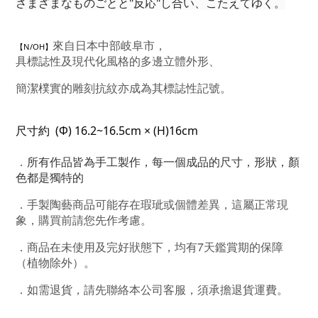
さまざまなものごとと"反応"し合い、こたえてゆく。
來自日本中部岐阜市，
【N/OH】
具標誌性及現代化風格的多邊立體外形、
簡潔樸實的雕刻抗紋亦成為其標誌性記號。
尺寸約  (Φ) 16.2~16.5cm × (H)16cm
．
所有作品皆為手工製作，每一個成品的尺寸，形狀，顏
色都是獨特的
．
手製陶藝商品可能存在瑕玼或個體差異，這屬正常現
象，購買前請您先作考慮。
．商品在未使用及完好狀態下，均有7天鑑賞期的保障
（植物除外）。
．如需退貨，請先聯絡本公司客服，須承擔退貨運費。