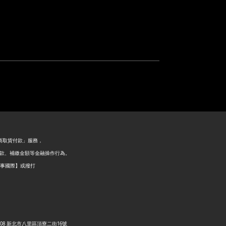
超商取貨付款」服務，
退款、補繳金額等金融操作行為。
好事國際】或撥打
C.) |倉庫: 249008 新北市八里區頂寮二街16號