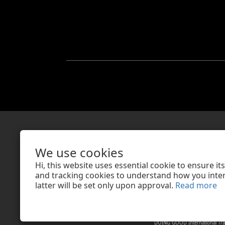
親愛的顧客，提醒您
We use cookies
亦不會以任何名義或緣由向您索
Hi, this website uses essential cookie to ensure i
若接獲可疑電話
and tracking cookies to understand how you intera
latter will be set only upon approval.
Read more
DOING GOOD International Tra