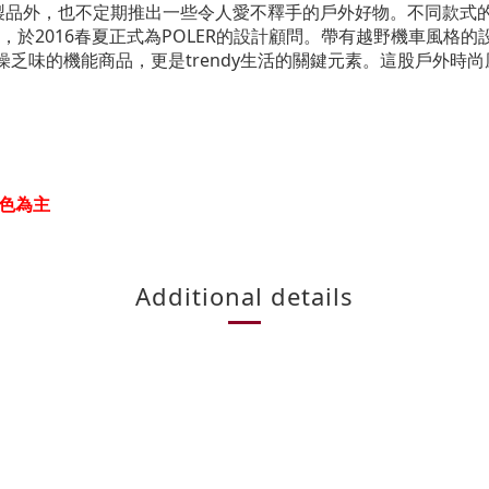
製品外，也不定期推出一些令人愛不釋手的戶外好物。
不同款式
，於
2016
春夏正式為
POLER
的設計顧問。帶有越野機車風格的
燥乏味的機能商品，更是
trendy
生活的關鍵元素。這股戶外時尚
色為主
Additional details