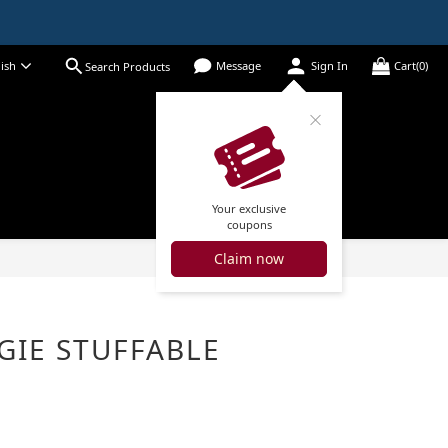
ish
Message
Sign In
Cart(0)
Search Products
Your exclusive
coupons
Claim now
BUY NOW
GGIE STUFFABLE