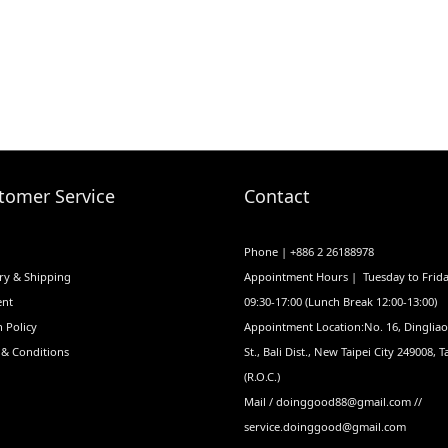
tomer Service
Contact
Phone | +886 2 26188978
ry & Shipping
Appointment Hours | Tuesday to Frid
nt
09:30-17:00 (Lunch Break 12:00-13:00)
 Policy
Appointment Location:No. 16, Dinglia
 & Conditions
St., Bali Dist., New Taipei City 249008, 
(R.O.C.)
Mail / doinggood88@gmail.com //
service.doinggood@gmail.com