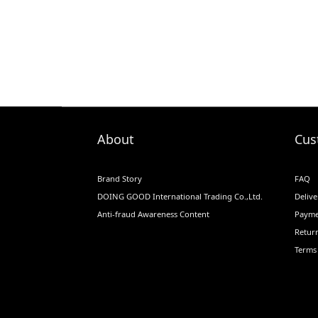
About
Cus
Brand Story
FAQ
DOING GOOD International Trading Co.,Ltd.
Delive
Anti-fraud Awareness Content
Payme
Return
Terms