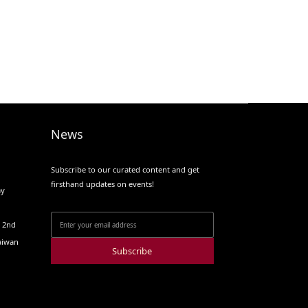
News
Subscribe to our curated content and get
firsthand updates on events!
ay
o 2nd
Taiwan
Subscribe