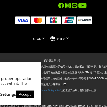
$
TWD
English
反詐騙宣導內容：
，【DOING GOOD 好事國際】付款方式僅有銀行匯款及信用卡支付，並無配合「貨到付款」及「
取或核對金融帳戶、信用卡等個人資訊，也絕不會主動要求顧客前往臨櫃或操作 ATM 進行如匯款、
ts proper operation
或簡訊，敬請提高警覺，切勿輕信不明來電指示，如有疑慮，敬請於第一時間聯繫【DOING GOOD 
ct with it. The
警政署反詐騙專線：165
警政署165全民防騙網：
https://www.165.gov.tw/
進行查證及檢舉，懇請您切勿上當。
Settings
Accept
ding Co.,Ltd.| No. 16, Dingliao 2nd St., Bali Dist., New Taipei City 249008, Taiwan (R.O.