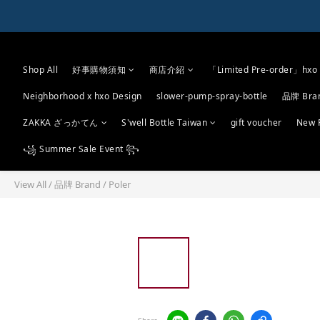
Shop All
好事購物須知
商店介紹
「Limited Pre-order」hxo 
Neighborhood x hxo Design
slower-pump-spray-bottle
品牌 Bra
ZAKKA ざっかてん
S'well Bottle Taiwan
gift voucher
New 
꧁ Summer Sale Event ꧂
View All
/
品牌 Brand
/
Poler