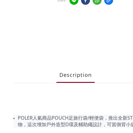
Share
Description
POLER人氣商品POUCH足旅行袋/輕便袋，推出全
物，這次增加戶外造型D環及輔助繩設計，可當側背小