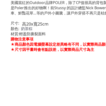
美國當紅的
Outdoor
品牌
POLER
，除了
CP
值很高的背包
是
Poler
推出的好物啊！前
Stussy
的設計總監
Nick Bower
車、鮮豔花草
…
等的戶外小圖騰，讓戶外穿搭不再只是枯
尺寸
:
高20x寬25cm
顏色
:
奶茶棕
材質
:
輕盈防撕裂面料
購物注意事項
★商品顏色因電腦螢幕設定差異略有不同，以實際商品顏
★尺寸因平量時會有點誤差，以實際商品尺寸為主