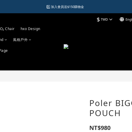
1️⃣ 加入會員送$150購物金  
1️⃣ 加入會員送$150購物金  
$
TWD
Engl
2️⃣ 購物滿千元再送升等購物金  
O₂ Chair
hxo Design
加入LINE好友領優惠券
nd
風格戶外
1️⃣ 加入會員送$150購物金  
Page
Poler BI
POUCH
NT$980