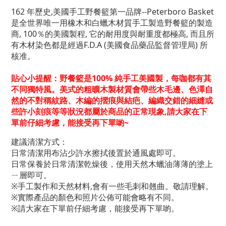
162 年歷史,美國手工野餐籃第一品牌--Peterboro Basket
是全世界唯一用橡木和白蠟木材質手工製造野餐籃的製造
商, 100％的美國製程, 它的耐用度與耐重度都極高, 而且所
有木材染色都是經過F.D.A (美國食品藥品監督管理局) 所
核准。
貼心小提醒：野餐籃是100% 純手工美國製，
每咖都有其
不同獨特風。
美式的粗曠木製材質會帶些木毛邊、色澤自
然的不對稱紋路、木編的摺痕與結疤、編織交錯的細縫或
些許小刻痕等等狀況都屬於商品的正常現象,請大家在下
單前仔細考慮，能接受再下單喲~
建議清潔方式：
日常清潔用布沾少許水擦拭後置於通風處即可。
日常保養於日常清潔乾燥後，使用天然木蠟油薄薄的塗上
ㄧ層即可。
※手工製作和天然材料,會有一些毛刺和翹曲。敬請理解。
※實際產品的顏色和照片公佈可能會略有不同。
※請大家在下單前仔細考慮，能接受再下單喲。