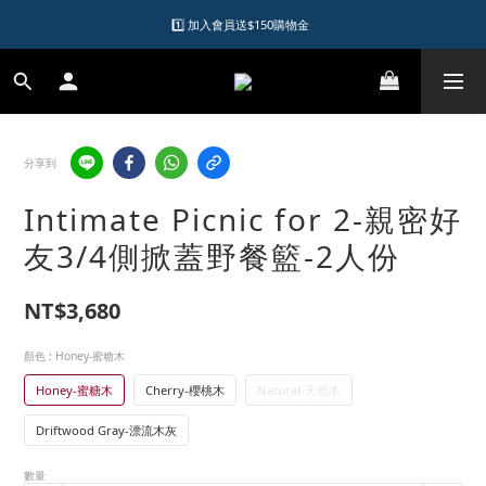
1️⃣ 加入會員送$150購物金  
1️⃣ 加入會員送$150購物金  
2️⃣ 購物滿千元再送升等購物金  
加入LINE好友領優惠券
分享到
1️⃣ 加入會員送$150購物金  
Intimate Picnic for 2-親密好
友3/4側掀蓋野餐籃-2人份
NT$3,680
顏色
: Honey-蜜糖木
Honey-蜜糖木
Cherry-櫻桃木
Natural-天然木
Driftwood Gray-漂流木灰
數量